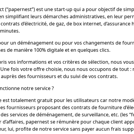
t (“
papernest
”) est une start-up qui a pour objectif de simpl
en simplifiant leurs démarches administratives, en leur perm
s contrats d’électricité, de gaz, de box internet, d’assurance 
 minutes.
 pour un déménagement ou pour vos changements de fourn
s de manière 100% digitale et en quelques clics.
pris vos informations et vos critères de sélection, nous vou
 Une fois votre offre choisie, nous nous occupons de tout : 
 auprès des fournisseurs et du suivi de vos contrats.
ctionne notre service ?
e est totalement gratuit pour les utilisateurs car notre mod
es fournisseurs proposant des contrats de fourniture d’élect
 des services de déménagement, de surveillance, etc. (les “f
 d’affaires, papernest se rémunère pour chaque client appo
, lui, profite de notre service sans payer aucun frais sup