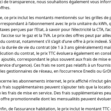
i de transparence, nous souhaitons également vous informe
offres.
e, ce prix inclut les montants mentionnés sur les grilles de p
correspondant à l’abonnement avec le prix unitaire du kWh, 
taxes perçues par l’Etat, à savoir pour l’électricité la CTA, l’ac
, l’accise sur le gaz et la TVA. Le prix des offres peut par ai
du contrat, notamment s’il s’agit d’une offre à prix indexé. S’i
on la durée de vie du contrat (de 1 à 3 ans généralement) ma
xécution du contrat, le prix TTC évoluera également en cons
 ajoutés, correspondant le plus souvent aux frais de mise e
rvice d’urgence). Ces frais ne sont pas relatifs à un fourni
 les gestionnaires de réseau, en l’occurrence Enedis ou GrD
ncerne les abonnements internet, le prix affiché n’inclut gé
 frais supplémentaires peuvent s’ajouter tels que la location
u les frais de mise en service. Des frais supplémentaires peu
 offre promotionnelle dont les mensualités peuvent évoluer
nfin, de l’assurance habitation, le prix inclut le montant TT