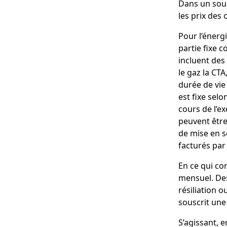
Dans un souc
les prix des 
Pour l’énergi
partie fixe 
incluent des 
le gaz la CTA
durée de vie 
est fixe sel
cours de l’e
peuvent être
de mise en se
facturés par
En ce qui co
mensuel. Des
résiliation o
souscrit une
S’agissant, e