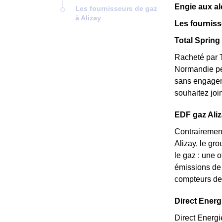
Engie aux al
Les fournisseurs de gaz
à Alizay
Les fourniss
Total Spring 
Racheté par T
Normandie peu
sans engageme
souhaitez joi
EDF gaz Aliza
Contrairement
Alizay, le gr
le gaz : une o
émissions de 
compteurs de 
Direct Energi
Direct Energi