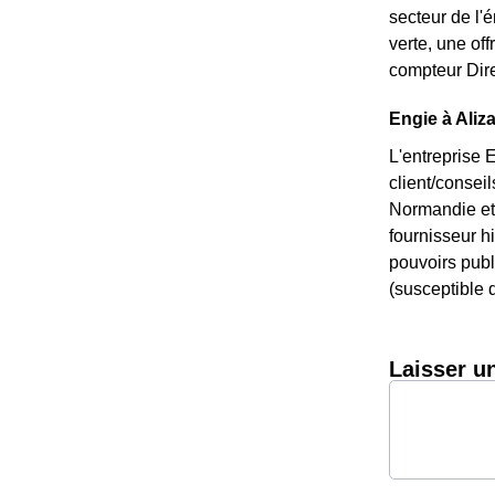
secteur de l'
verte, une of
compteur Dire
Engie à Aliza
L'entreprise 
client/consei
Normandie et 
fournisseur hi
pouvoirs publi
(susceptible d
Laisser u