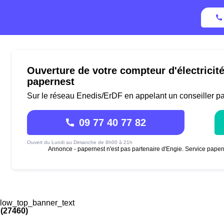
Ouverture de votre compteur d'électricit
papernest
Sur le réseau Enedis/ErDF en appelant un conseiller p
09 77 40 77 82
Ouvert du Lundi au Dimanche de 8h00 à 21h
Annonce - papernest n'est pas partenaire d'Engie. Service paper
low_top_banner_text
 (27460)