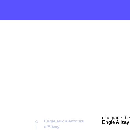
city_page_be
Engie aux alentours
Engie Alizay
d'Alizay