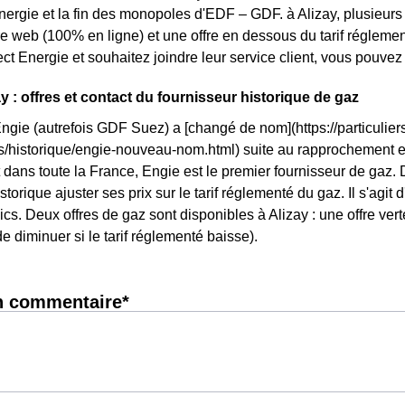
énergie et la fin des monopoles d'EDF – GDF. à Alizay, plusieurs t
fre web (100% en ligne) et une offre en dessous du tarif réglem
ct Energie et souhaitez joindre leur service client, vous pouve
y : offres et contact du fournisseur historique de gaz
Engie (autrefois GDF Suez) a [changé de nom](https://particuliers
ls/historique/engie-nouveau-nom.html) suite au rapprochement 
dans toute la France, Engie est le premier fournisseur de gaz. Da
storique ajuster ses prix sur le tarif réglementé du gaz. Il s'agit 
cs. Deux offres de gaz sont disponibles à Alizay : une offre verte
e diminuer si le tarif réglementé baisse).
n commentaire*