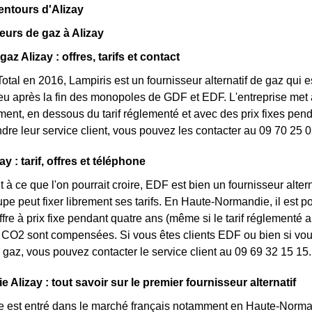
entours d'Alizay
eurs de gaz à Alizay
gaz Alizay : offres, tarifs et contact
otal en 2016, Lampiris est un fournisseur alternatif de gaz qui e
 après la fin des monopoles de GDF et EDF. L'entreprise met à 
nt, en dessous du tarif réglementé et avec des prix fixes penda
ndre leur service client, vous pouvez les contacter au 09 70 25 0
y : tarif, offres et téléphone
 à ce que l'on pourrait croire, EDF est bien un fournisseur altern
oupe peut fixer librement ses tarifs. En Haute-Normandie, il est 
ffre à prix fixe pendant quatre ans (même si le tarif réglementé 
CO2 sont compensées. Si vous êtes clients EDF ou bien si vous 
gaz, vous pouvez contacter le service client au 09 69 32 15 15.
e Alizay : tout savoir sur le premier fournisseur alternatif
e est entré dans le marché français notamment en Haute-Norman