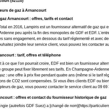
ourt (52110)
eurs de gaz à Arnancourt
gaz Arnancourt : offres, tarifs et contact
otal en 2016, Lampiris est un fournisseur alternatif de gaz qui e
denne peu après la fin des monopoles de GDF et EDF. L'entrep
res sans engagement, en dessous du tarif réglementé et avec des 
ouhaitez joindre leur service client, vous pouvez les contacter a
court : tarif, offres et téléphone
 à ce que l'on pourrait croire, EDF est bien un fournisseur altern
e groupe peut fixer librement ses tarifs. En Champagne-Ardenne, 
az : une offre à prix fixe pendant quatre ans (même si le tarif r
ons de CO2 sont compensées. Si vous êtes clients EDF ou bien 
pteurs de gaz, vous pouvez contacter le service client au 09 69
ncourt : offres et contact du fournisseur historique de gaz
Engie (autrefois GDF Suez) a [changé de nom](https://particuliers