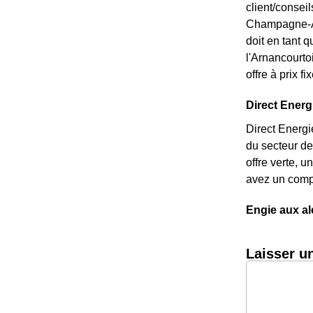
client/consei
Champagne-Ard
doit en tant q
l'Arnancourto
offre à prix f
Direct Energi
Direct Energi
du secteur de
offre verte, 
avez un compt
Engie aux a
Laisser u