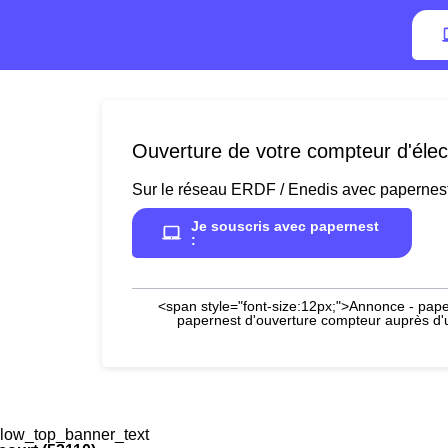
Ouverture de votre compteur d'élect
Sur le réseau ERDF / Enedis avec papernes
Je souscris avec papernest
:
<span style="font-size:12px;">Annonce - paper
papernest d'ouverture compteur auprès d'un
low_top_banner_text