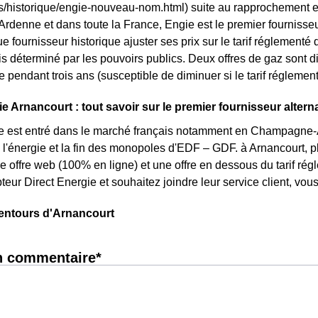
ls/historique/engie-nouveau-nom.html) suite au rapprochement 
enne et dans toute la France, Engie est le premier fournisseur
ue fournisseur historique ajuster ses prix sur le tarif réglementé du
is déterminé par les pouvoirs publics. Deux offres de gaz sont di
ixe pendant trois ans (susceptible de diminuer si le tarif réglemen
e Arnancourt : tout savoir sur le premier fournisseur alterna
e est entré dans le marché français notamment en Champagne-A
 l'énergie et la fin des monopoles d'EDF – GDF. à Arnancourt, pl
une offre web (100% en ligne) et une offre en dessous du tarif r
eur Direct Energie et souhaitez joindre leur service client, vo
lentours d'Arnancourt
n commentaire*