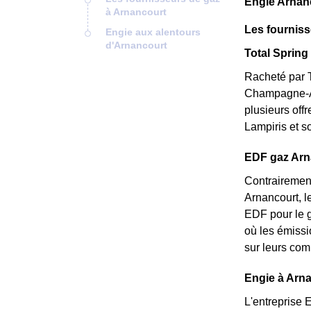
Engie Arnanc
à Arnancourt
Les fourniss
Engie aux alentours
d'Arnancourt
Total Spring 
Racheté par T
Champagne-Ar
plusieurs off
Lampiris et s
EDF gaz Arnan
Contrairement
Arnancourt, l
EDF pour le g
où les émissi
sur leurs com
Engie à Arna
L'entreprise 