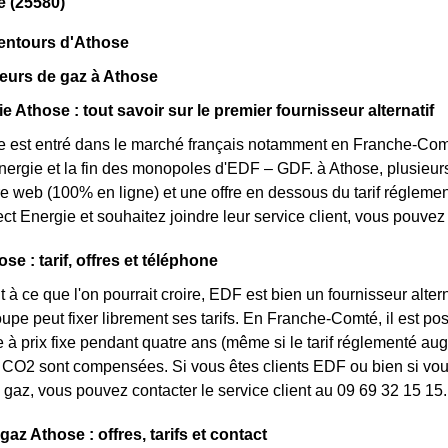
e (25580)
lentours d'Athose
eurs de gaz à Athose
e Athose : tout savoir sur le premier fournisseur alternatif
e est entré dans le marché français notamment en Franche-Comté
énergie et la fin des monopoles d'EDF – GDF. à Athose, plusieurs 
fre web (100% en ligne) et une offre en dessous du tarif réglem
ct Energie et souhaitez joindre leur service client, vous pouve
e : tarif, offres et téléphone
 à ce que l'on pourrait croire, EDF est bien un fournisseur altern
oupe peut fixer librement ses tarifs. En Franche-Comté, il est po
re à prix fixe pendant quatre ans (même si le tarif réglementé aug
CO2 sont compensées. Si vous êtes clients EDF ou bien si vous 
gaz, vous pouvez contacter le service client au 09 69 32 15 15.
gaz Athose : offres, tarifs et contact