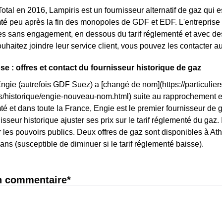
otal en 2016, Lampiris est un fournisseur alternatif de gaz qui e
 peu après la fin des monopoles de GDF et EDF. L'entreprise m
res sans engagement, en dessous du tarif réglementé et avec des 
ouhaitez joindre leur service client, vous pouvez les contacter a
se : offres et contact du fournisseur historique de gaz
Engie (autrefois GDF Suez) a [changé de nom](https://particuliers
ls/historique/engie-nouveau-nom.html) suite au rapprochement 
 et dans toute la France, Engie est le premier fournisseur de ga
isseur historique ajuster ses prix sur le tarif réglementé du gaz. I
les pouvoirs publics. Deux offres de gaz sont disponibles à Athos
ans (susceptible de diminuer si le tarif réglementé baisse).
n commentaire*