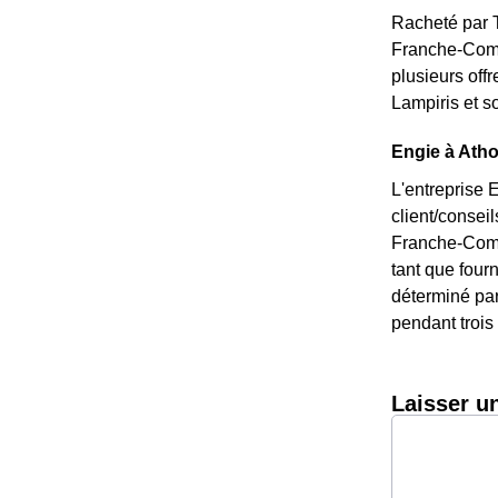
Racheté par T
Franche-Comté
plusieurs off
Lampiris et s
Engie à Atho
L'entreprise 
client/consei
Franche-Comté
tant que fourn
déterminé par 
pendant trois 
Laisser u