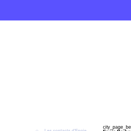
city_page_be
Les contacts d'Engie