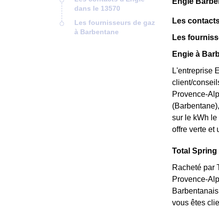
Engie Barbe
dans le 13570
Les contacts
Les fournisseurs de gaz
à Barbentane
Les fournis
Engie à Barb
L'entreprise 
client/consei
Provence-Alpe
(Barbentane), 
sur le kWh le
offre verte et
Total Spring 
Racheté par T
Provence-Alpe
Barbentanais 
vous êtes cli