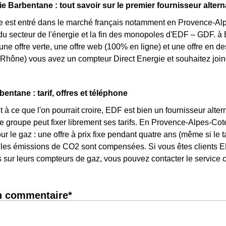
e Barbentane : tout savoir sur le premier fournisseur alterna
e est entré dans le marché français notamment en Provence-Alpe
u secteur de l'énergie et la fin des monopoles d'EDF – GDF. à B
 une offre verte, une offre web (100% en ligne) et une offre en d
hône) vous avez un compteur Direct Energie et souhaitez joind
entane : tarif, offres et téléphone
 à ce que l'on pourrait croire, EDF est bien un fournisseur altern
e groupe peut fixer librement ses tarifs. En Provence-Alpes-Cote 
ur le gaz : une offre à prix fixe pendant quatre ans (même si le 
 les émissions de CO2 sont compensées. Si vous êtes clients E
s sur leurs compteurs de gaz, vous pouvez contacter le service c
n commentaire*