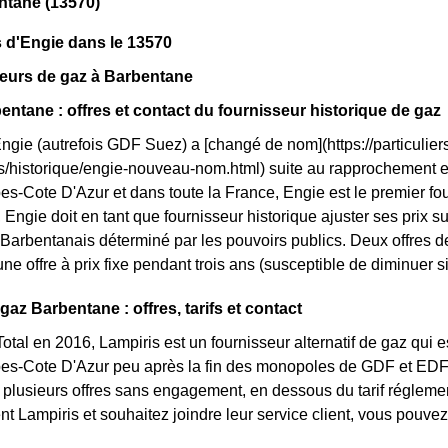
ntane (13570)
 d'Engie dans le 13570
seurs de gaz à Barbentane
entane : offres et contact du fournisseur historique de gaz
Engie (autrefois GDF Suez) a [changé de nom](https://particuliers
ls/historique/engie-nouveau-nom.html) suite au rapprochement 
s-Cote D'Azur et dans toute la France, Engie est le premier fou
Engie doit en tant que fournisseur historique ajuster ses prix sur l
 Barbentanais déterminé par les pouvoirs publics. Deux offres 
 une offre à prix fixe pendant trois ans (susceptible de diminuer si
gaz Barbentane : offres, tarifs et contact
otal en 2016, Lampiris est un fournisseur alternatif de gaz qui e
s-Cote D'Azur peu après la fin des monopoles de GDF et EDF. 
plusieurs offres sans engagement, en dessous du tarif réglement
ent Lampiris et souhaitez joindre leur service client, vous pouve