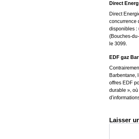
Direct Energi
Direct Energi
concurrence d
disponibles :
(Bouches-du-R
le 3099.
EDF gaz Barb
Contrairement
Barbentane, l
offres EDF po
durable », où
d'information
Laisser u