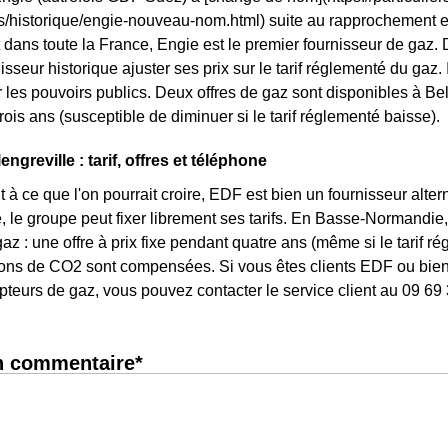
ls/historique/engie-nouveau-nom.html) suite au rapprochement 
dans toute la France, Engie est le premier fournisseur de gaz. Da
isseur historique ajuster ses prix sur le tarif réglementé du gaz. Il
les pouvoirs publics. Deux offres de gaz sont disponibles à Belle
rois ans (susceptible de diminuer si le tarif réglementé baisse).
ngreville : tarif, offres et téléphone
 à ce que l'on pourrait croire, EDF est bien un fournisseur altern
, le groupe peut fixer librement ses tarifs. En Basse-Normandie, 
az : une offre à prix fixe pendant quatre ans (même si le tarif r
ons de CO2 sont compensées. Si vous êtes clients EDF ou bien 
pteurs de gaz, vous pouvez contacter le service client au 09 69
n commentaire*