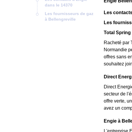
Engie Bellen
dans le 14370
Les contacts
Les fournisseurs de gaz
à Bellengreville
Les fourniss
Total Spring 
Racheté par T
Normandie peu
offres sans e
souhaitez joi
Direct Energi
Direct Energi
secteur de l'
offre verte, 
avez un compt
Engie à Belle
L'entreprise 