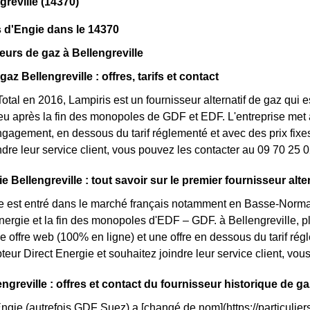
greville (14370)
 d'Engie dans le 14370
eurs de gaz à Bellengreville
gaz Bellengreville : offres, tarifs et contact
otal en 2016, Lampiris est un fournisseur alternatif de gaz qui e
 après la fin des monopoles de GDF et EDF. L'entreprise met à 
ngagement, en dessous du tarif réglementé et avec des prix fixes
ndre leur service client, vous pouvez les contacter au 09 70 25 0
e Bellengreville : tout savoir sur le premier fournisseur alter
e est entré dans le marché français notamment en Basse-Norman
énergie et la fin des monopoles d'EDF – GDF. à Bellengreville, pl
une offre web (100% en ligne) et une offre en dessous du tarif r
eur Direct Energie et souhaitez joindre leur service client, vo
ngreville : offres et contact du fournisseur historique de ga
Engie (autrefois GDF Suez) a [changé de nom](https://particuliers