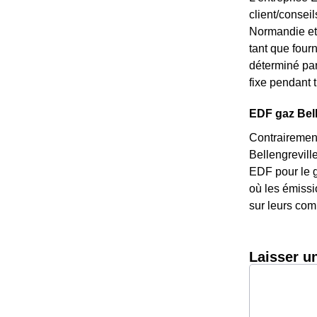
client/consei
Normandie et 
tant que fourn
déterminé par 
fixe pendant t
EDF gaz Belle
Contrairement
Bellengreville
EDF pour le g
où les émissi
sur leurs com
Laisser u