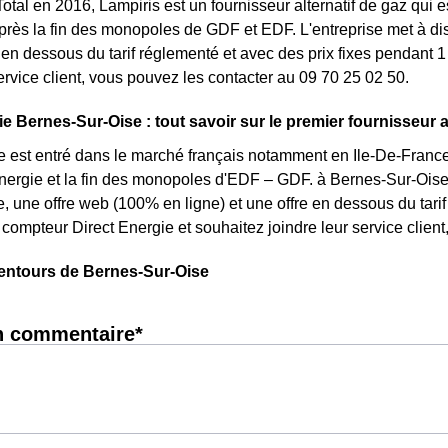
otal en 2016, Lampiris est un fournisseur alternatif de gaz qui es
rès la fin des monopoles de GDF et EDF. L'entreprise met à dis
n dessous du tarif réglementé et avec des prix fixes pendant 1 
service client, vous pouvez les contacter au 09 70 25 02 50.
e Bernes-Sur-Oise : tout savoir sur le premier fournisseur al
e est entré dans le marché français notamment en Ile-De-France 
énergie et la fin des monopoles d'EDF – GDF. à Bernes-Sur-Oise, 
te, une offre web (100% en ligne) et une offre en dessous du tari
compteur Direct Energie et souhaitez joindre leur service clie
lentours de Bernes-Sur-Oise
n commentaire*