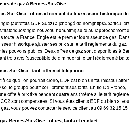
eurs de gaz à Bernes-Sur-Oise
es-Sur-Oise : offres et contact du fournisseur historique de
Engie (autrefois GDF Suez) a [changé de nom](https://particuliers
ls/historique/engie-nouveau-nom.html) suite au rapprochement 
s toute la France, Engie est le premier fournisseur de gaz. Dans
isseur historique ajuster ses prix sur le tarif réglementé du gaz. I
 les pouvoirs publics. Deux offres de gaz sont disponibles à Bern
ant trois ans (susceptible de diminuer si le tarif réglementé bais
es-Sur-Oise : tarif, offres et téléphone
 à ce que l'on pourrait croire, EDF est bien un fournisseur altern
se, le groupe peut fixer librement ses tarifs. En Ile-De-France, i
une offre à prix fixe pendant quatre ans (même si le tarif réglem
CO2 sont compensées. Si vous êtes clients EDF ou bien si vous 
gaz, vous pouvez contacter le service client au 09 69 32 15 15.
gaz Bernes-Sur-Oise : offres, tarifs et contact