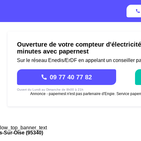
Ouverture de votre compteur d'électricit
minutes avec papernest
Sur le réseau Enedis/ErDF en appelant un conseiller p
09 77 40 77 82
Ouvert du Lundi au Dimanche de 8h00 à 21h
Annonce - papernest n'est pas partenaire d'Engie. Service paper
low_top_banner_text
s-Sur-Oise (95340)