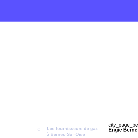
city_page_be
Les fournisseurs de gaz
Engie Berne
à Bernes-Sur-Oise