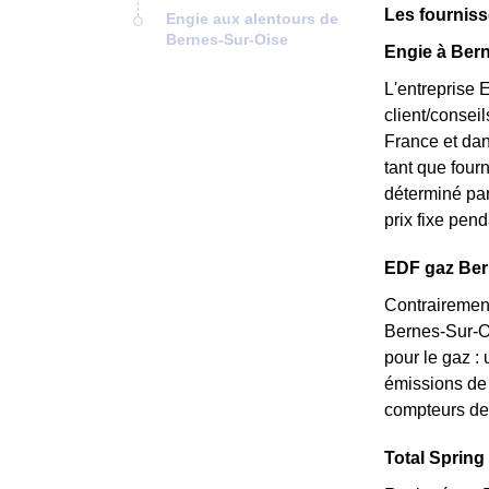
Les fourniss
Engie aux alentours de
Bernes-Sur-Oise
Engie à Bern
L'entreprise 
client/consei
France et dan
tant que fourn
déterminé par
prix fixe pend
EDF gaz Bern
Contrairement
Bernes-Sur-Oi
pour le gaz : 
émissions de 
compteurs de 
Total Spring 