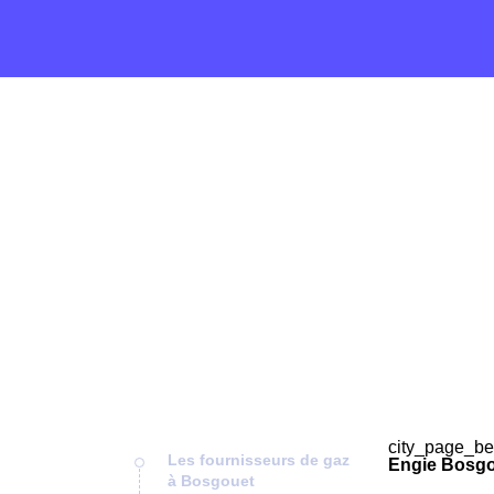
city_page_be
Les fournisseurs de gaz
Engie Bosgo
à Bosgouet