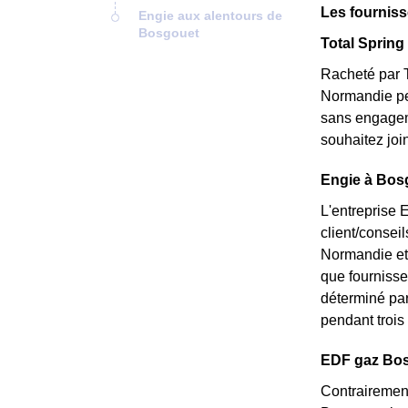
Les fournis
Engie aux alentours de
Bosgouet
Total Spring 
Racheté par T
Normandie peu
sans engageme
souhaitez joi
Engie à Bosg
L'entreprise 
client/consei
Normandie et 
que fournisseu
déterminé par 
pendant trois 
EDF gaz Bosg
Contrairement