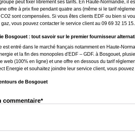
groupe peut fixer librement ses tarifs. En Haute-Normandie, il e
une offre à prix fixe pendant quatre ans (même si le tarif réglem
CO2 sont compensées. Si vous êtes clients EDF ou bien si vous 
gaz, vous pouvez contacter le service client au 09 69 32 15 15.
e Bosgouet : tout savoir sur le premier fournisseur alternati
e est entré dans le marché français notamment en Haute-Norman
énergie et la fin des monopoles d'EDF – GDF. à Bosgouet, plusieu
fre web (100% en ligne) et une offre en dessous du tarif réglem
ct Energie et souhaitez joindre leur service client, vous pouve
lentours de Bosgouet
n commentaire*