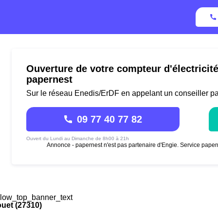
Ouverture de votre compteur d'électricit
papernest
Sur le réseau Enedis/ErDF en appelant un conseiller p
09 77 40 77 82
Ouvert du Lundi au Dimanche de 8h00 à 21h
Annonce - papernest n'est pas partenaire d'Engie. Service paper
low_top_banner_text
uet (27310)