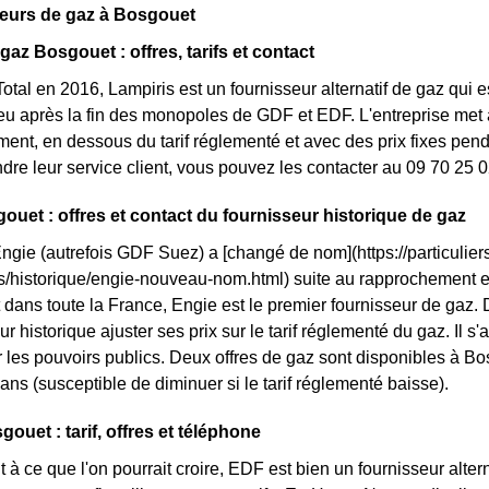
seurs de gaz à Bosgouet
gaz Bosgouet : offres, tarifs et contact
otal en 2016, Lampiris est un fournisseur alternatif de gaz qui e
 après la fin des monopoles de GDF et EDF. L'entreprise met à
nt, en dessous du tarif réglementé et avec des prix fixes penda
ndre leur service client, vous pouvez les contacter au 09 70 25 0
ouet : offres et contact du fournisseur historique de gaz
Engie (autrefois GDF Suez) a [changé de nom](https://particuliers
ls/historique/engie-nouveau-nom.html) suite au rapprochement 
dans toute la France, Engie est le premier fournisseur de gaz. D
r historique ajuster ses prix sur le tarif réglementé du gaz. Il s'
les pouvoirs publics. Deux offres de gaz sont disponibles à Bosgo
ans (susceptible de diminuer si le tarif réglementé baisse).
ouet : tarif, offres et téléphone
 à ce que l'on pourrait croire, EDF est bien un fournisseur altern