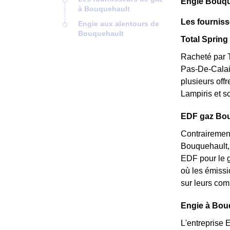
Engie Bouqu
à Bouquehault
Les fournis
Engie aux alentours de
Bouquehault
Total Spring 
Racheté par T
Pas-De-Calais
plusieurs off
Lampiris et s
EDF gaz Bouq
Contrairement
Bouquehault, 
EDF pour le g
où les émissi
sur leurs com
Engie à Bouq
L'entreprise 