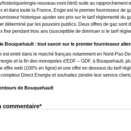
ls/historique/engie-nouveau-nom.html) suite au rapprochement 
 et dans toute la France, Engie est le premier fournisseur de ga
urnisseur historique ajuster ses prix sur le tarif réglementé du gaz.
r déterminé par les pouvoirs publics. Deux offres de gaz sont d
ix fixe pendant trois ans (susceptible de diminuer si le tarif rég
e Bouquehault : tout savoir sur le premier fournisseur alter
e est entré dans le marché français notamment en Nord-Pas-De-C
énergie et la fin des monopoles d'EDF – GDF. à Bouquehault, plus
une offre web (100% en ligne) et une offre en dessous du tarif r
compteur Direct Energie et souhaitez joindre leur service clie
lentours de Bouquehault
n commentaire*