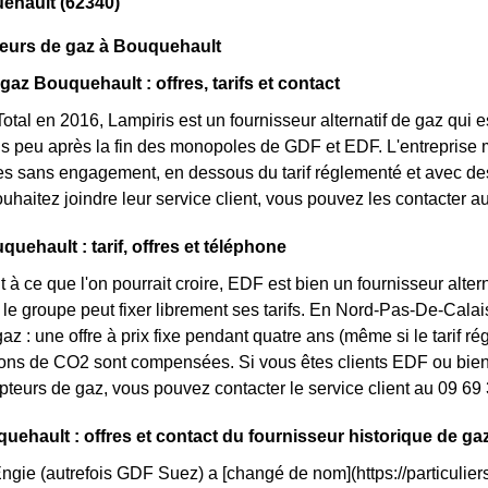
ehault (62340)
seurs de gaz à Bouquehault
gaz Bouquehault : offres, tarifs et contact
otal en 2016, Lampiris est un fournisseur alternatif de gaz qui e
 peu après la fin des monopoles de GDF et EDF. L'entreprise 
res sans engagement, en dessous du tarif réglementé et avec des 
ouhaitez joindre leur service client, vous pouvez les contacter a
uehault : tarif, offres et téléphone
 à ce que l'on pourrait croire, EDF est bien un fournisseur altern
le groupe peut fixer librement ses tarifs. En Nord-Pas-De-Calais,
az : une offre à prix fixe pendant quatre ans (même si le tarif r
ons de CO2 sont compensées. Si vous êtes clients EDF ou bien 
pteurs de gaz, vous pouvez contacter le service client au 09 69
uehault : offres et contact du fournisseur historique de ga
Engie (autrefois GDF Suez) a [changé de nom](https://particuliers