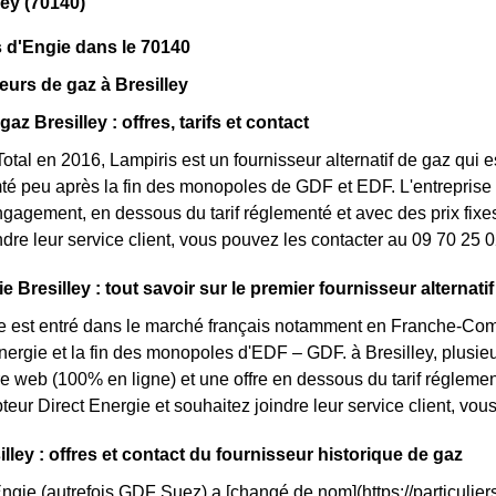
ley (70140)
 d'Engie dans le 70140
eurs de gaz à Bresilley
gaz Bresilley : offres, tarifs et contact
otal en 2016, Lampiris est un fournisseur alternatif de gaz qui e
 peu après la fin des monopoles de GDF et EDF. L'entreprise m
ngagement, en dessous du tarif réglementé et avec des prix fixes
ndre leur service client, vous pouvez les contacter au 09 70 25 0
e Bresilley : tout savoir sur le premier fournisseur alternatif
e est entré dans le marché français notamment en Franche-Comté
énergie et la fin des monopoles d'EDF – GDF. à Bresilley, plusieur
fre web (100% en ligne) et une offre en dessous du tarif réglem
eur Direct Energie et souhaitez joindre leur service client, vo
lley : offres et contact du fournisseur historique de gaz
Engie (autrefois GDF Suez) a [changé de nom](https://particuliers