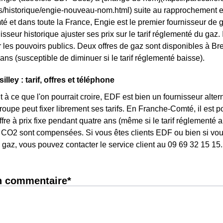
ls/historique/engie-nouveau-nom.html) suite au rapprochement 
 et dans toute la France, Engie est le premier fournisseur de ga
isseur historique ajuster ses prix sur le tarif réglementé du gaz. I
les pouvoirs publics. Deux offres de gaz sont disponibles à Bresil
ans (susceptible de diminuer si le tarif réglementé baisse).
lley : tarif, offres et téléphone
 à ce que l'on pourrait croire, EDF est bien un fournisseur altern
 groupe peut fixer librement ses tarifs. En Franche-Comté, il est 
ffre à prix fixe pendant quatre ans (même si le tarif réglementé 
CO2 sont compensées. Si vous êtes clients EDF ou bien si vous 
gaz, vous pouvez contacter le service client au 09 69 32 15 15.
n commentaire*