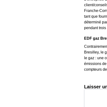
client/consei
Franche-Comté
tant que fourn
déterminé par 
pendant trois 
EDF gaz Bresi
Contrairement
Bresilley, le
le gaz : une o
émissions de 
compteurs de 
Laisser u