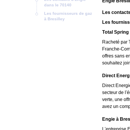
Engie Bresil
dans le 70140
Les contacts
Les fournisseurs de gaz
à Bresilley
Les fourniss
Total Spring 
Racheté par T
Franche-Comté
offres sans e
souhaitez joi
Direct Energi
Direct Energi
secteur de l'
verte, une of
avez un compt
Engie à Bresi
L'entreprise 