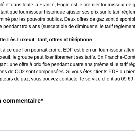
 et dans toute la France, Engie est le premier fournisseur de ga
tant que fournisseur historique ajuster ses prix sur le tarif réglem
rminé par les pouvoirs publics. Deux offres de gaz sont disponibl
ixe pendant trois ans (susceptible de diminuer si le tarif réglemen
e-Lès-Luxeuil : tarif, offres et téléphone
 à ce que l'on pourrait croire, EDF est bien un fournisseur altern
euil, le groupe peut fixer librement ses tarifs. En Franche-Comté
az : une offre à prix fixe pendant quatre ans (même si le tarif r
ons de CO2 sont compensées. Si vous êtes clients EDF ou bien 
pteurs de gaz, vous pouvez contacter le service client au 09 69
n commentaire*