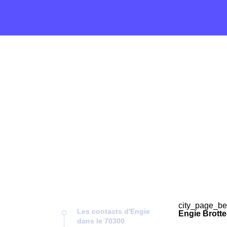
city_page_be
Les contacts d'Engie
Engie Brotte
dans le 70300