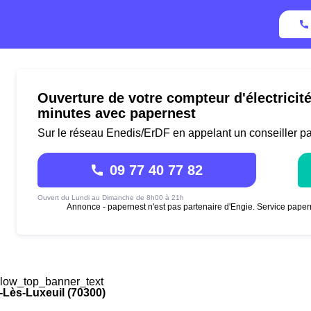
Ouverture de votre compteur d'électricité
minutes avec papernest
Sur le réseau Enedis/ErDF en appelant un conseiller p
09 77 40 77 82
Ouvert du Lundi au Dimanche de 8h00 à 21h
Annonce - papernest n'est pas partenaire d'Engie. Service paper
low_top_banner_text
-Lès-Luxeuil (70300)