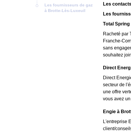
Les contacts
Les fournisseurs de gaz
à Brotte-Lès-Luxeuil
Les fourniss
Total Spring 
Racheté par T
Franche-Comté
sans engageme
souhaitez joi
Direct Energi
Direct Energi
secteur de l'
une offre ver
vous avez un 
Engie à Brot
L'entreprise 
client/consei