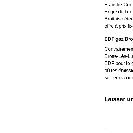
Franche-Comté
Engie doit en 
Brottais déte
offre à prix f
EDF gaz Brott
Contrairement
Brotte-Lès-Lux
EDF pour le g
où les émissi
sur leurs com
Laisser u