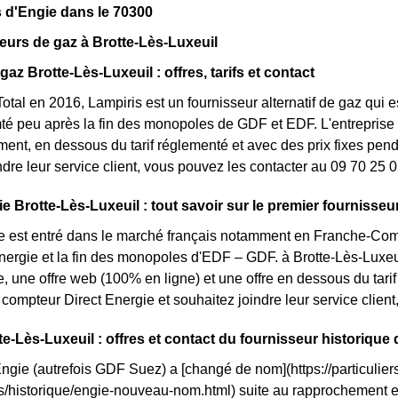
 d'Engie dans le 70300
eurs de gaz à Brotte-Lès-Luxeuil
gaz Brotte-Lès-Luxeuil : offres, tarifs et contact
otal en 2016, Lampiris est un fournisseur alternatif de gaz qui e
 peu après la fin des monopoles de GDF et EDF. L'entreprise me
nt, en dessous du tarif réglementé et avec des prix fixes penda
ndre leur service client, vous pouvez les contacter au 09 70 25 0
e Brotte-Lès-Luxeuil : tout savoir sur le premier fournisseur
e est entré dans le marché français notamment en Franche-Comté
énergie et la fin des monopoles d'EDF – GDF. à Brotte-Lès-Luxeuil
te, une offre web (100% en ligne) et une offre en dessous du ta
compteur Direct Energie et souhaitez joindre leur service clie
te-Lès-Luxeuil : offres et contact du fournisseur historique
Engie (autrefois GDF Suez) a [changé de nom](https://particuliers
ls/historique/engie-nouveau-nom.html) suite au rapprochement 