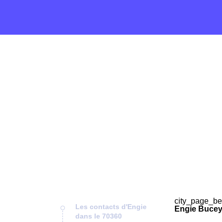
city_page_be
Les contacts d'Engie
Engie Bucey
dans le 70360