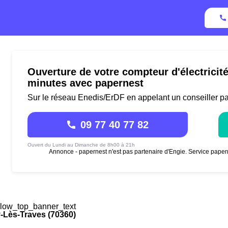
Ouverture de votre compteur d'électricit
minutes avec papernest
Sur le réseau Enedis/ErDF en appelant un conseiller p
09 77 40 77 82
Ouvert du Lundi au Dimanche de 8h00 à 21h
Annonce - papernest n'est pas partenaire d'Engie. Service paper
low_top_banner_text
-Lès-Traves (70360)