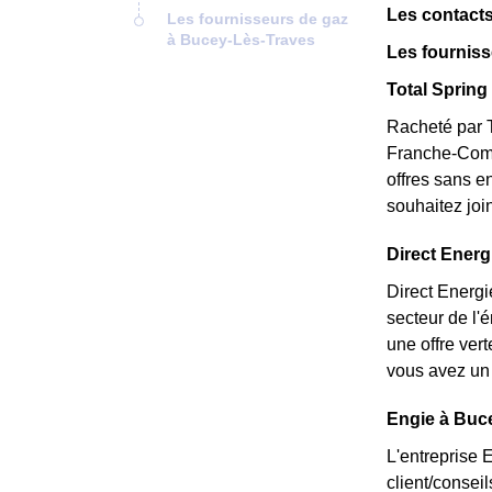
Les contacts
Les fournisseurs de gaz
à Bucey-Lès-Traves
Les fournis
Total Spring 
Racheté par T
Franche-Comt
offres sans e
souhaitez joi
Direct Energ
Direct Energi
secteur de l'
une offre ver
vous avez un 
Engie à Buce
L'entreprise 
client/consei