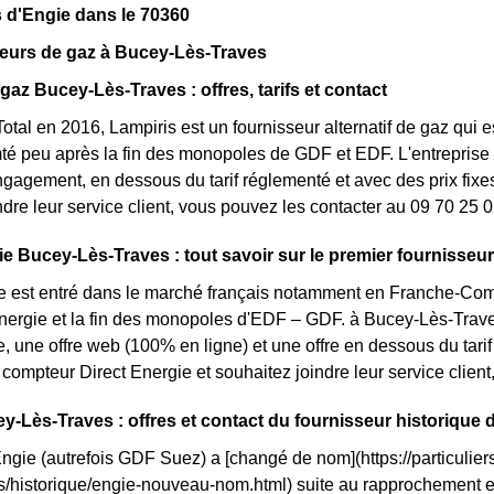
 d'Engie dans le 70360
seurs de gaz à Bucey-Lès-Traves
gaz Bucey-Lès-Traves : offres, tarifs et contact
otal en 2016, Lampiris est un fournisseur alternatif de gaz qui e
é peu après la fin des monopoles de GDF et EDF. L'entreprise 
ngagement, en dessous du tarif réglementé et avec des prix fixes
ndre leur service client, vous pouvez les contacter au 09 70 25 0
ie Bucey-Lès-Traves : tout savoir sur le premier fournisseur 
e est entré dans le marché français notamment en Franche-Comté
énergie et la fin des monopoles d'EDF – GDF. à Bucey-Lès-Traves,
te, une offre web (100% en ligne) et une offre en dessous du ta
compteur Direct Energie et souhaitez joindre leur service clie
y-Lès-Traves : offres et contact du fournisseur historique 
Engie (autrefois GDF Suez) a [changé de nom](https://particuliers
ls/historique/engie-nouveau-nom.html) suite au rapprochement 