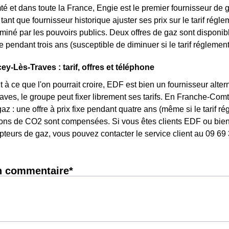
 et dans toute la France, Engie est le premier fournisseur de g
tant que fournisseur historique ajuster ses prix sur le tarif réglem
iné par les pouvoirs publics. Deux offres de gaz sont disponibl
ixe pendant trois ans (susceptible de diminuer si le tarif réglemen
y-Lès-Traves : tarif, offres et téléphone
 à ce que l'on pourrait croire, EDF est bien un fournisseur altern
ves, le groupe peut fixer librement ses tarifs. En Franche-Comté,
az : une offre à prix fixe pendant quatre ans (même si le tarif r
ons de CO2 sont compensées. Si vous êtes clients EDF ou bien 
pteurs de gaz, vous pouvez contacter le service client au 09 69
n commentaire*