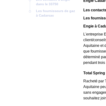
Engie Cadar
dans le 33750
Les contacts
Les fournisseurs de gaz
à Cadarsac
Les fournis
Engie à Cada
L'entreprise 
client/consei
Aquitaine et 
que fournisseu
déterminé par
pendant trois 
Total Spring 
Racheté par T
Aquitaine peu
sans engageme
souhaitez joi