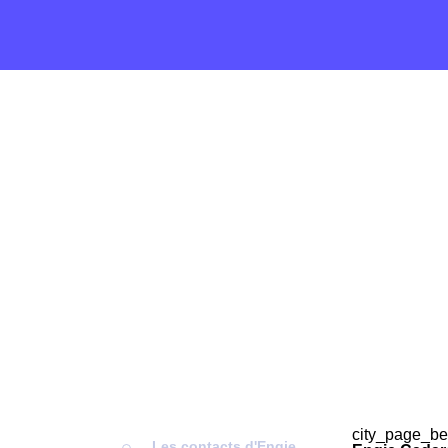
city_page_be
Les contacts d'Engie