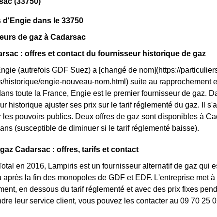
sac (33750)
 d'Engie dans le 33750
seurs de gaz à Cadarsac
rsac : offres et contact du fournisseur historique de gaz
Engie (autrefois GDF Suez) a [changé de nom](https://particuliers
ls/historique/engie-nouveau-nom.html) suite au rapprochement 
dans toute la France, Engie est le premier fournisseur de gaz. Da
r historique ajuster ses prix sur le tarif réglementé du gaz. Il s'
 les pouvoirs publics. Deux offres de gaz sont disponibles à Cadar
ans (susceptible de diminuer si le tarif réglementé baisse).
gaz Cadarsac : offres, tarifs et contact
otal en 2016, Lampiris est un fournisseur alternatif de gaz qui e
 après la fin des monopoles de GDF et EDF. L'entreprise met à 
nt, en dessous du tarif réglementé et avec des prix fixes penda
ndre leur service client, vous pouvez les contacter au 09 70 25 0