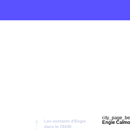
city_page_be
Les contacts d'Engie
Engie Calmou
dans le 70240