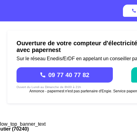
Ouverture de votre compteur d'électricit
avec papernest
Sur le réseau Enedis/ErDF en appelant un conseiller p
09 77 40 77 82
Ouvert du Lundi au Dimanche de 8h00 à 21h
Annonce - papernest n'est pas partenaire d'Engie. Service paper
low_top_banner_text
tier (70240)