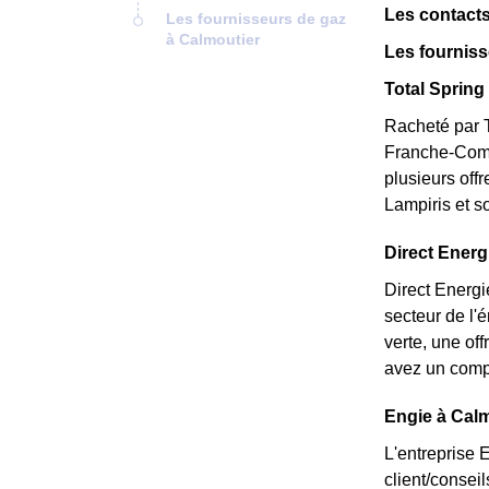
Les contacts
Les fournisseurs de gaz
à Calmoutier
Les fourniss
Total Spring 
Racheté par T
Franche-Comté
plusieurs off
Lampiris et s
Direct Energi
Direct Energi
secteur de l'
verte, une of
avez un compt
Engie à Calm
L'entreprise 
client/consei