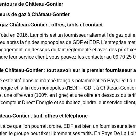
entours de Château-Gontier
eurs de gaz à Château-Gontier
gaz Château-Gontier : offres, tarifs et contact
otal en 2016, Lampiris est un fournisseur alternatif de gaz qui e
eu après la fin des monopoles de GDF et EDF. L'entreprise met 
ngagement, en dessous du tarif réglementé et avec des prix fixes
ndre leur service client, vous pouvez les contacter au 09 70 25 0
e Château-Gontier : tout savoir sur le premier fournisseur al
e est entré dans le marché français notamment en Pays De La Lo
énergie et la fin des monopoles d'EDF – GDF. à Château-Gontier, 
te, une offre web (100% en ligne) et une offre en dessous du ta
compteur Direct Energie et souhaitez joindre leur service clie
eau-Gontier : tarif, offres et téléphone
 à ce que l'on pourrait croire, EDF est bien un fournisseur altern
r, le groupe peut fixer librement ses tarifs. En Pays De La Loire