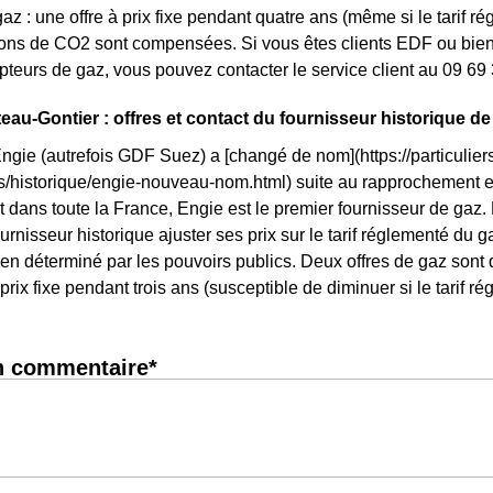
az : une offre à prix fixe pendant quatre ans (même si le tarif r
ons de CO2 sont compensées. Si vous êtes clients EDF ou bien 
pteurs de gaz, vous pouvez contacter le service client au 09 69
eau-Gontier : offres et contact du fournisseur historique de
Engie (autrefois GDF Suez) a [changé de nom](https://particuliers
ls/historique/engie-nouveau-nom.html) suite au rapprochement 
t dans toute la France, Engie est le premier fournisseur de gaz. 
urnisseur historique ajuster ses prix sur le tarif réglementé du gaz.
en déterminé par les pouvoirs publics. Deux offres de gaz sont 
 prix fixe pendant trois ans (susceptible de diminuer si le tarif r
n commentaire*