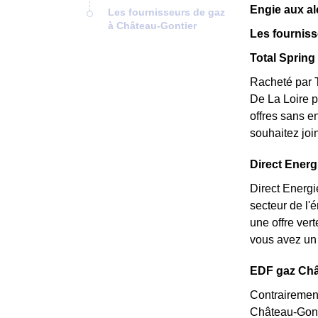
Engie aux al
Les fournisseurs de gaz
à Château-Gontier
Les fourniss
Total Spring 
Racheté par T
De La Loire p
offres sans e
souhaitez joi
Direct Energi
Direct Energi
secteur de l'
une offre ver
vous avez un 
EDF gaz Chât
Contrairement
Château-Gontie