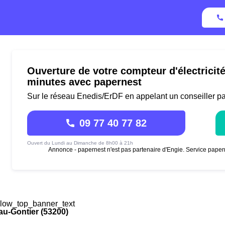
Ouverture de votre compteur d'électricit
minutes avec papernest
Sur le réseau Enedis/ErDF en appelant un conseiller p
09 77 40 77 82
Ouvert du Lundi au Dimanche de 8h00 à 21h
Annonce - papernest n'est pas partenaire d'Engie. Service paper
low_top_banner_text
u-Gontier (53200)