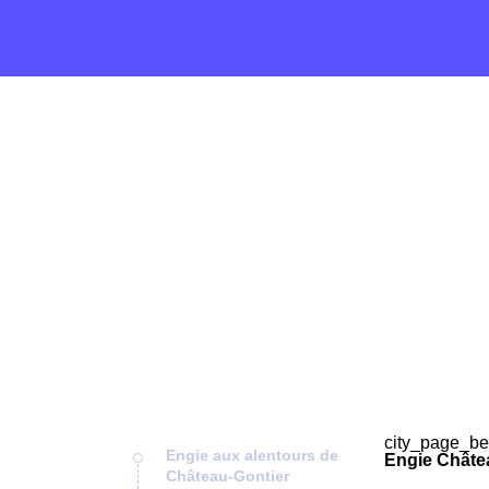
city_page_be
Engie aux alentours de
Engie Châtea
Château-Gontier