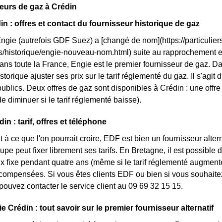
eurs de gaz à Crédin
in : offres et contact du fournisseur historique de gaz
Engie (autrefois GDF Suez) a [changé de nom](https://particuliers
ls/historique/engie-nouveau-nom.html) suite au rapprochement 
ans toute la France, Engie est le premier fournisseur de gaz. Dan
storique ajuster ses prix sur le tarif réglementé du gaz. Il s'agit
ublics. Deux offres de gaz sont disponibles à Crédin : une offre v
e diminuer si le tarif réglementé baisse).
n : tarif, offres et téléphone
 à ce que l'on pourrait croire, EDF est bien un fournisseur altern
upe peut fixer librement ses tarifs. En Bretagne, il est possible 
rix fixe pendant quatre ans (même si le tarif réglementé augmente
ompensées. Si vous êtes clients EDF ou bien si vous souhaitez 
pouvez contacter le service client au 09 69 32 15 15.
e Crédin : tout savoir sur le premier fournisseur alternatif