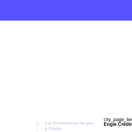
city_page_be
Les fournisseurs de gaz
Engie Crédin
à Crédin