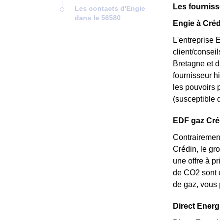
Les fourniss
Les contacts d'Engie
dans le 56580
Engie à Créd
L'entreprise 
client/consei
Bretagne et d
fournisseur hi
les pouvoirs p
(susceptible d
EDF gaz Crédi
Contrairement
Crédin, le gro
une offre à p
de CO2 sont c
de gaz, vous 
Direct Energi