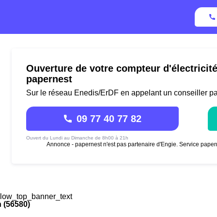
Ouverture de votre compteur d'électricit
papernest
Sur le réseau Enedis/ErDF en appelant un conseiller p
09 77 40 77 82
Ouvert du Lundi au Dimanche de 8h00 à 21h
Annonce - papernest n'est pas partenaire d'Engie. Service paper
low_top_banner_text
 (56580)