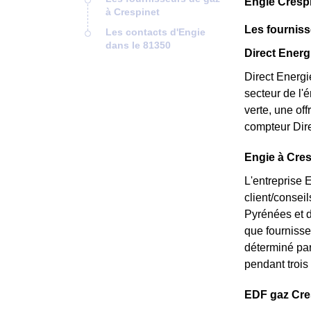
Engie Crespi
à Crespinet
Les fourniss
Les contacts d'Engie
dans le 81350
Direct Energi
Direct Energi
secteur de l'
verte, une of
compteur Dire
Engie à Cres
L'entreprise 
client/consei
Pyrénées et d
que fournisseu
déterminé par 
pendant trois 
EDF gaz Cresp