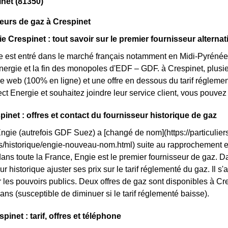
net (81350)
eurs de gaz à Crespinet
e Crespinet : tout savoir sur le premier fournisseur alternati
e est entré dans le marché français notamment en Midi-Pyrénées
énergie et la fin des monopoles d'EDF – GDF. à Crespinet, plusieu
fre web (100% en ligne) et une offre en dessous du tarif régleme
ct Energie et souhaitez joindre leur service client, vous pouve
pinet : offres et contact du fournisseur historique de gaz
Engie (autrefois GDF Suez) a [changé de nom](https://particuliers
ls/historique/engie-nouveau-nom.html) suite au rapprochement 
ans toute la France, Engie est le premier fournisseur de gaz. Dan
r historique ajuster ses prix sur le tarif réglementé du gaz. Il s'a
les pouvoirs publics. Deux offres de gaz sont disponibles à Cresp
ans (susceptible de diminuer si le tarif réglementé baisse).
inet : tarif, offres et téléphone