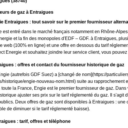
gues (38740)
eurs de gaz à Entraigues
e Entraigues : tout savoir sur le premier fournisseur alterna
e est entré dans le marché français notamment en Rhône-Alpes s
énergie et la fin des monopoles d'EDF – GDF. à Entraigues, plusie
fre web (100% en ligne) et une offre en dessous du tarif régleme
ct Energie et souhaitez joindre leur service client, vous pouve
aigues : offres et contact du fournisseur historique de gaz
Engie (autrefois GDF Suez) a [changé de nom](https://particuliers
ls/historique/engie-nouveau-nom.html) suite au rapprochement
 toute la France, Engie est le premier fournisseur de gaz. Dans v
storique ajuster ses prix sur le tarif réglementé du gaz. Il s'agit 
ublics. Deux offres de gaz sont disponibles à Entraigues : une off
le de diminuer si le tarif réglementé baisse).
igues : tarif, offres et téléphone