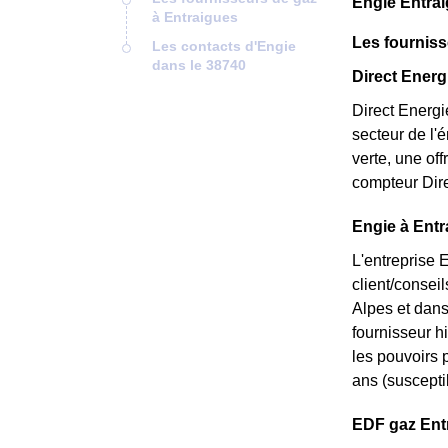
Engie Entrai
à Entraigues
Les fourniss
Les contacts d'Engie
dans le 38740
Direct Energi
Direct Energi
secteur de l'
verte, une of
compteur Dire
Engie à Entr
L'entreprise 
client/consei
Alpes et dans
fournisseur hi
les pouvoirs p
ans (susceptib
EDF gaz Entra