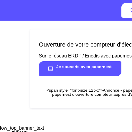
Ouverture de votre compteur d'élect
Sur le réseau ERDF / Enedis avec papernes
Je souscris avec papernest
:
<span style="font-size:12px;">Annonce - paper
papernest d'ouverture compteur auprès d'un
low_top_banner_text