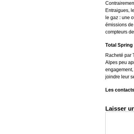
Contrairement
Entraigues, l
le gaz : une o
émissions de 
compteurs de 
Total Spring 
Racheté par T
Alpes peu apr
engagement, e
joindre leur 
Les contacts
Laisser u