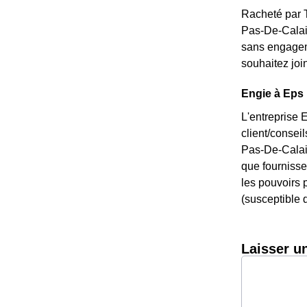
Racheté par T
Pas-De-Calais
sans engageme
souhaitez joi
Engie à Eps 
L'entreprise 
client/consei
Pas-De-Calais
que fournisseu
les pouvoirs p
(susceptible d
Laisser u