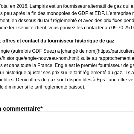
otal en 2016, Lampiris est un fournisseur alternatif de gaz qui e
 peu après la fin des monopoles de GDF et EDF. L'entreprise me
nt, en dessous du tarif réglementé et avec des prix fixes penda
ndre leur service client, vous pouvez les contacter au 09 70 25 0
: offres et contact du fournisseur historique de gaz
Engie (autrefois GDF Suez) a [changé de nom](https://particuliers
ls/historique/engie-nouveau-nom.html) suite au rapprochement 
 et dans toute la France, Engie est le premier fournisseur de gaz
r historique ajuster ses prix sur le tarif réglementé du gaz. Il s'
ublics. Deux offres de gaz sont disponibles à Eps : une offre vert
e diminuer si le tarif réglementé baisse).
n commentaire*