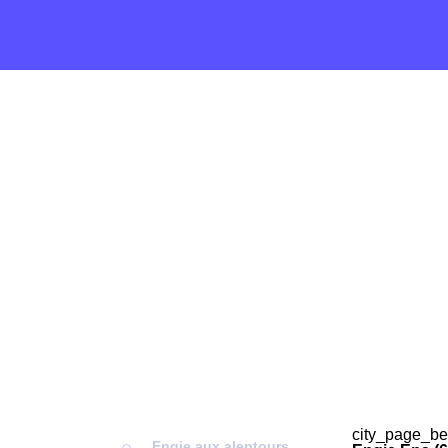
city_page_be
Engie aux alentours