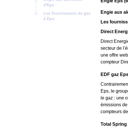
Engie Eps (
d'Eps
Engie aux al
Les fournisseurs de gaz
à Eps
Les fourniss
Direct Energi
Direct Energi
secteur de l'
une offre web
compteur Dire
EDF gaz Eps :
Contrairement
Eps, le group
le gaz : une o
émissions de 
compteurs de 
Total Spring 