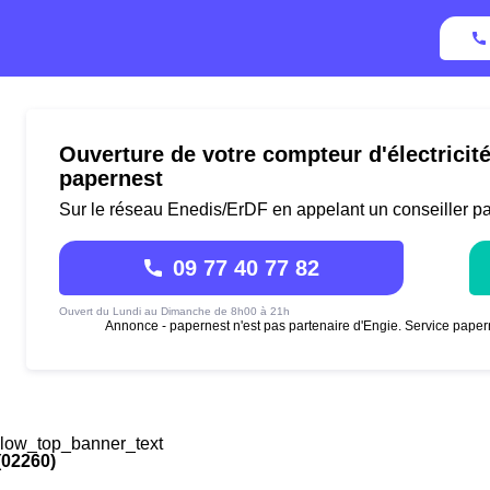
Ouverture de votre compteur d'électricit
papernest
Sur le réseau Enedis/ErDF en appelant un conseiller p
09 77 40 77 82
Ouvert du Lundi au Dimanche de 8h00 à 21h
Annonce - papernest n'est pas partenaire d'Engie. Service paper
low_top_banner_text
(02260)