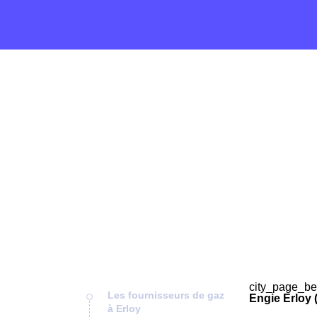
city_page_be
Les fournisseurs de gaz
Engie Erloy 
à Erloy