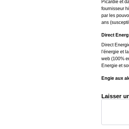
Picardie et da
fournisseur hi
par les pouvoi
ans (susceptib
Direct Energi
Direct Energi
l'énergie et l
web (100% en 
Energie et so
Engie aux al
Laisser u