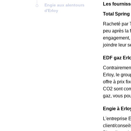
Les fourniss
Engie aux alentours
d'Erloy
Total Spring 
Racheté par T
peu après la 
engagement, e
joindre leur 
EDF gaz Erloy
Contrairement
Erloy, le grou
offre à prix 
CO2 sont comp
gaz, vous pou
Engie à Erlo
L'entreprise 
client/consei