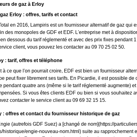
eurs de gaz à Erloy
gaz Erloy : offres, tarifs et contact
otal en 2016, Lampiris est un fournisseur alternatif de gaz qui e
fin des monopoles de GDF et EDF. L'entreprise met à disposition
n dessous du tarif réglementé et avec des prix fixes pendant 1 
service client, vous pouvez les contacter au 09 70 25 02 50.
 : tarif, offres et téléphone
 à ce que l'on pourrait croire, EDF est bien un fournisseur altern
pe peut fixer librement ses tarifs. En Picardie, il est possible d
fixe pendant quatre ans (même si le tarif réglementé augmente) et
ensées. Si vous êtes clients EDF ou bien si vous souhaitez avo
vez contacter le service client au 09 69 32 15 15.
y : offres et contact du fournisseur historique de gaz
Engie (autrefois GDF Suez) a [changé de nom](https://particuliers
ls/historique/engie-nouveau-nom.html) suite au rapprochement 