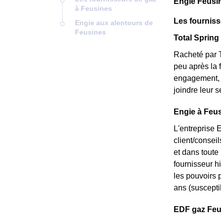
Engie Feusi
à Feusines
Les fourniss
Engie aux alentours de
Feusines
Total Spring 
Racheté par T
peu après la 
engagement, e
joindre leur 
Engie à Feus
L'entreprise 
client/consei
et dans toute
fournisseur hi
les pouvoirs p
ans (susceptib
EDF gaz Feusi