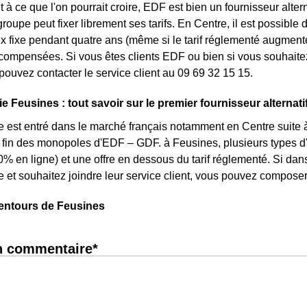
 à ce que l'on pourrait croire, EDF est bien un fournisseur altern
roupe peut fixer librement ses tarifs. En Centre, il est possible 
rix fixe pendant quatre ans (même si le tarif réglementé augmente
ompensées. Si vous êtes clients EDF ou bien si vous souhaitez 
pouvez contacter le service client au 09 69 32 15 15.
e Feusines : tout savoir sur le premier fournisseur alternati
e est entré dans le marché français notamment en Centre suite à
la fin des monopoles d'EDF – GDF. à Feusines, plusieurs types d'o
0% en ligne) et une offre en dessous du tarif réglementé. Si da
e et souhaitez joindre leur service client, vous pouvez composer
lentours de Feusines
n commentaire*