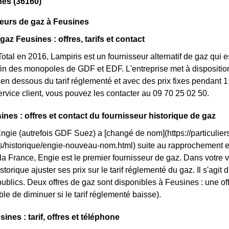
nes (36160)
eurs de gaz à Feusines
gaz Feusines : offres, tarifs et contact
otal en 2016, Lampiris est un fournisseur alternatif de gaz qui e
fin des monopoles de GDF et EDF. L'entreprise met à dispositio
n dessous du tarif réglementé et avec des prix fixes pendant 1 
service client, vous pouvez les contacter au 09 70 25 02 50.
ines : offres et contact du fournisseur historique de gaz
Engie (autrefois GDF Suez) a [changé de nom](https://particuliers
ls/historique/engie-nouveau-nom.html) suite au rapprochement 
 la France, Engie est le premier fournisseur de gaz. Dans votre v
storique ajuster ses prix sur le tarif réglementé du gaz. Il s'agit
ublics. Deux offres de gaz sont disponibles à Feusines : une offre
le de diminuer si le tarif réglementé baisse).
nes : tarif, offres et téléphone