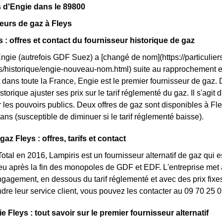
 d'Engie dans le 89800
eurs de gaz à Fleys
s : offres et contact du fournisseur historique de gaz
Engie (autrefois GDF Suez) a [changé de nom](https://particuliers
ls/historique/engie-nouveau-nom.html) suite au rapprochement 
dans toute la France, Engie est le premier fournisseur de gaz. Da
storique ajuster ses prix sur le tarif réglementé du gaz. Il s'agit d
les pouvoirs publics. Deux offres de gaz sont disponibles à Fleys 
ans (susceptible de diminuer si le tarif réglementé baisse).
gaz Fleys : offres, tarifs et contact
otal en 2016, Lampiris est un fournisseur alternatif de gaz qui e
 après la fin des monopoles de GDF et EDF. L'entreprise met à
ngagement, en dessous du tarif réglementé et avec des prix fixes
ndre leur service client, vous pouvez les contacter au 09 70 25 0
e Fleys : tout savoir sur le premier fournisseur alternatif