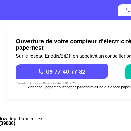
Ouverture de votre compteur d'électricit
papernest
Sur le réseau Enedis/ErDF en appelant un conseiller p
09 77 40 77 82
Ouvert du Lundi au Dimanche de 8h00 à 21h
Annonce - papernest n'est pas partenaire d'Engie. Service paper
low_top_banner_text
(89800)