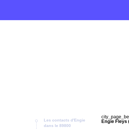
city_page_be
Les contacts d'Engie
Engie Fleys 
dans le 89800