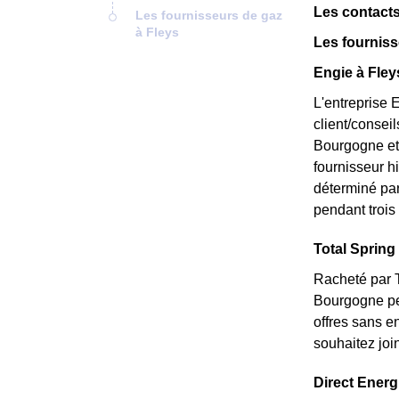
Les contacts
Les fournisseurs de gaz
à Fleys
Les fourniss
Engie à Fley
L'entreprise 
client/consei
Bourgogne et 
fournisseur hi
déterminé par 
pendant trois 
Total Spring 
Racheté par T
Bourgogne peu
offres sans e
souhaitez joi
Direct Energi