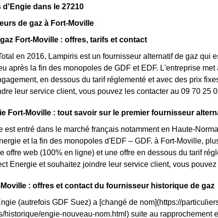
 d'Engie dans le 27210
eurs de gaz à Fort-Moville
gaz Fort-Moville : offres, tarifs et contact
otal en 2016, Lampiris est un fournisseur alternatif de gaz qui e
 après la fin des monopoles de GDF et EDF. L'entreprise met à 
ngagement, en dessous du tarif réglementé et avec des prix fixes
ndre leur service client, vous pouvez les contacter au 09 70 25 0
e Fort-Moville : tout savoir sur le premier fournisseur alterna
e est entré dans le marché français notamment en Haute-Norman
énergie et la fin des monopoles d'EDF – GDF. à Fort-Moville, plus
une offre web (100% en ligne) et une offre en dessous du tarif r
ct Energie et souhaitez joindre leur service client, vous pouve
Moville : offres et contact du fournisseur historique de gaz
Engie (autrefois GDF Suez) a [changé de nom](https://particuliers
ls/historique/engie-nouveau-nom.html) suite au rapprochement 