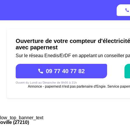
Ouverture de votre compteur d'électricité
avec papernest
Sur le réseau Enedis/ErDF en appelant un conseiller p
09 77 40 77 82
Ouvert du Lundi au Dimanche de 8h00 à 21h
Annonce - papernest n'est pas partenaire d'Engie. Service paper
low_top_banner_text
oville (27210)