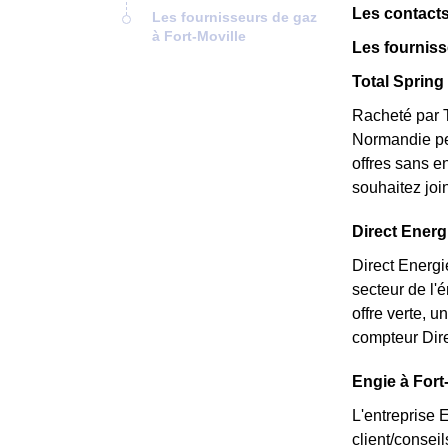
Les contacts
Les fournisseurs de gaz
à Fort-Moville
Les fourniss
Total Spring 
Racheté par T
Normandie peu
offres sans e
souhaitez joi
Direct Energi
Direct Energi
secteur de l'
offre verte, 
compteur Dire
Engie à Fort-
L'entreprise 
client/consei