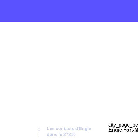
city_page_be
Les contacts d'Engie
Engie Fort-M
dans le 27210