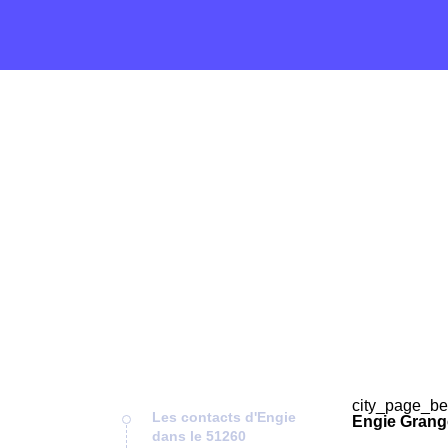
city_page_be
Les contacts d'Engie
Engie Grang
dans le 51260