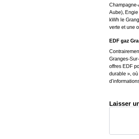
Champagne-Ard
Aube), Engie d
kWh le Grangi
verte et une o
EDF gaz Gran
Contrairement
Granges-Sur-A
offres EDF po
durable », où
d'information
Laisser u