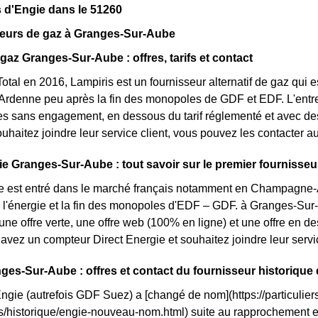
 d'Engie dans le 51260
seurs de gaz à Granges-Sur-Aube
 gaz Granges-Sur-Aube : offres, tarifs et contact
otal en 2016, Lampiris est un fournisseur alternatif de gaz qui e
denne peu après la fin des monopoles de GDF et EDF. L'entrep
res sans engagement, en dessous du tarif réglementé et avec des 
ouhaitez joindre leur service client, vous pouvez les contacter a
ie Granges-Sur-Aube : tout savoir sur le premier fournisseur
e est entré dans le marché français notamment en Champagne-A
 l'énergie et la fin des monopoles d'EDF – GDF. à Granges-Sur-A
 une offre verte, une offre web (100% en ligne) et une offre en d
avez un compteur Direct Energie et souhaitez joindre leur serv
ges-Sur-Aube : offres et contact du fournisseur historique
Engie (autrefois GDF Suez) a [changé de nom](https://particuliers
ls/historique/engie-nouveau-nom.html) suite au rapprochement 