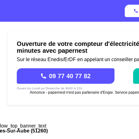
Ouverture de votre compteur d'électrici
minutes avec papernest
Sur le réseau Enedis/ErDF en appelant un conseiller p
09 77 40 77 82
Ouvert du Lundi au Dimanche de 8h00 à 21h
Annonce - papernest n'est pas partenaire d'Engie. Service paper
low_top_banner_text
es-Sur-Aube (51260)