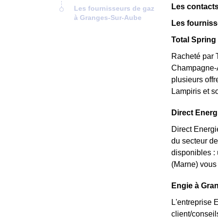
Les contacts
Les fournisseurs de gaz
à Granges-Sur-Aube
Les fournis
Total Spring
Racheté par T
Champagne-Ar
plusieurs off
Lampiris et s
Direct Energ
Direct Energi
du secteur de
disponibles :
(Marne) vous 
Engie à Gran
L'entreprise 
client/consei