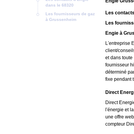
Engie Gruss
dans le 68320
Les contacts
Les fournisseurs de gaz
à Grussenheim
Les fournis
Engie à Grus
L'entreprise 
client/consei
et dans toute
fournisseur hi
déterminé par
fixe pendant t
Direct Energ
Direct Energi
l'énergie et 
une offre web
compteur Dire