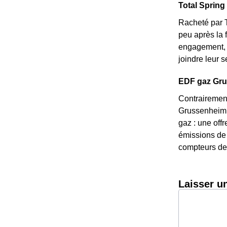
Total Spring 
Racheté par T
peu après la 
engagement, e
joindre leur 
EDF gaz Grus
Contrairement
Grussenheim, 
gaz : une off
émissions de 
compteurs de 
Laisser u