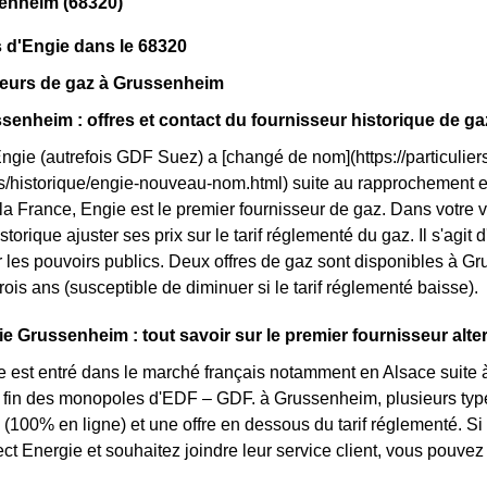
enheim (68320)
 d'Engie dans le 68320
seurs de gaz à Grussenheim
senheim : offres et contact du fournisseur historique de ga
Engie (autrefois GDF Suez) a [changé de nom](https://particuliers
ls/historique/engie-nouveau-nom.html) suite au rapprochement 
 la France, Engie est le premier fournisseur de gaz. Dans votre 
storique ajuster ses prix sur le tarif réglementé du gaz. Il s'agit
 les pouvoirs publics. Deux offres de gaz sont disponibles à Grus
rois ans (susceptible de diminuer si le tarif réglementé baisse).
ie Grussenheim : tout savoir sur le premier fournisseur alter
e est entré dans le marché français notamment en Alsace suite à
la fin des monopoles d'EDF – GDF. à Grussenheim, plusieurs types 
 (100% en ligne) et une offre en dessous du tarif réglementé. S
ct Energie et souhaitez joindre leur service client, vous pouve