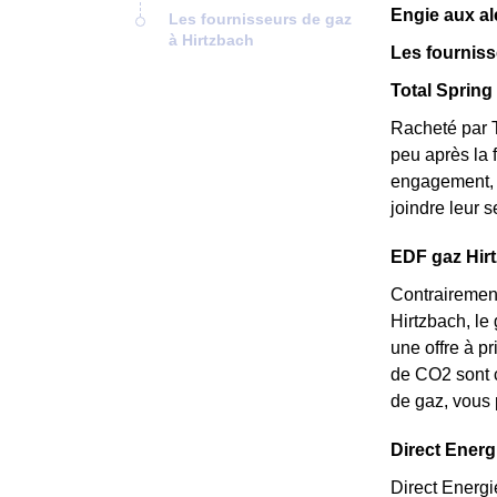
Engie aux al
Les fournisseurs de gaz
à Hirtzbach
Les fourniss
Total Spring 
Racheté par T
peu après la 
engagement, e
joindre leur 
EDF gaz Hirtz
Contrairement
Hirtzbach, le 
une offre à p
de CO2 sont c
de gaz, vous 
Direct Energi
Direct Energi