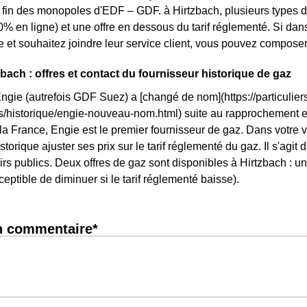
la fin des monopoles d'EDF – GDF. à Hirtzbach, plusieurs types d'
0% en ligne) et une offre en dessous du tarif réglementé. Si d
e et souhaitez joindre leur service client, vous pouvez composer
zbach : offres et contact du fournisseur historique de gaz
Engie (autrefois GDF Suez) a [changé de nom](https://particuliers
ls/historique/engie-nouveau-nom.html) suite au rapprochement 
 la France, Engie est le premier fournisseur de gaz. Dans votre vi
storique ajuster ses prix sur le tarif réglementé du gaz. Il s'agit 
rs publics. Deux offres de gaz sont disponibles à Hirtzbach : une
ceptible de diminuer si le tarif réglementé baisse).
n commentaire*