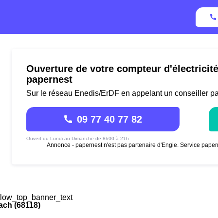
Ouverture de votre compteur d'électricit
papernest
Sur le réseau Enedis/ErDF en appelant un conseiller p
09 77 40 77 82
Ouvert du Lundi au Dimanche de 8h00 à 21h
Annonce - papernest n'est pas partenaire d'Engie. Service paper
low_top_banner_text
ach (68118)