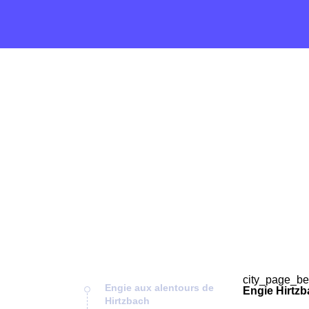
city_page_be
Engie aux alentours de
Engie Hirtzb
Hirtzbach