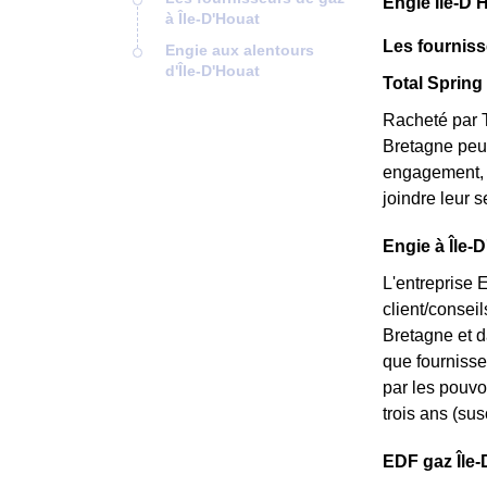
Engie Île-D'
à Île-D'Houat
Les fourniss
Engie aux alentours
d'Île-D'Houat
Total Spring 
Racheté par T
Bretagne peu 
engagement, e
joindre leur 
Engie à Île-
L'entreprise 
client/consei
Bretagne et d
que fournisseu
par les pouvoi
trois ans (sus
EDF gaz Île-D