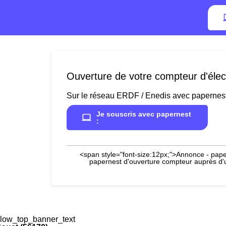
Ouverture de votre compteur d'élect
Sur le réseau ERDF / Enedis avec papernes
Je souscris avec papernest
:
<span style="font-size:12px;">Annonce - paper
papernest d'ouverture compteur auprès d'un
low_top_banner_text