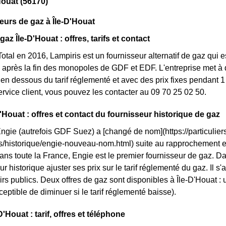
Houat (56170)
eurs de gaz à Île-D'Houat
gaz Île-D'Houat : offres, tarifs et contact
otal en 2016, Lampiris est un fournisseur alternatif de gaz qui e
après la fin des monopoles de GDF et EDF. L'entreprise met à d
n dessous du tarif réglementé et avec des prix fixes pendant 1 
service client, vous pouvez les contacter au 09 70 25 02 50.
D'Houat : offres et contact du fournisseur historique de gaz
Engie (autrefois GDF Suez) a [changé de nom](https://particuliers
ls/historique/engie-nouveau-nom.html) suite au rapprochement 
ans toute la France, Engie est le premier fournisseur de gaz. Dans
r historique ajuster ses prix sur le tarif réglementé du gaz. Il s'
rs publics. Deux offres de gaz sont disponibles à Île-D'Houat : un
ceptible de diminuer si le tarif réglementé baisse).
'Houat : tarif, offres et téléphone