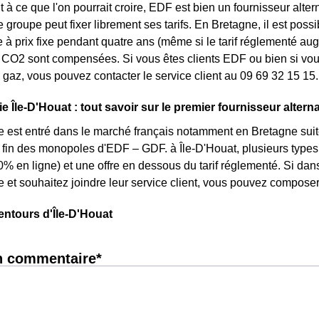
 à ce que l'on pourrait croire, EDF est bien un fournisseur altern
e groupe peut fixer librement ses tarifs. En Bretagne, il est poss
re à prix fixe pendant quatre ans (même si le tarif réglementé aug
CO2 sont compensées. Si vous êtes clients EDF ou bien si vous 
gaz, vous pouvez contacter le service client au 09 69 32 15 15.
e Île-D'Houat : tout savoir sur le premier fournisseur alterna
e est entré dans le marché français notamment en Bretagne suite
la fin des monopoles d'EDF – GDF. à Île-D'Houat, plusieurs types d
0% en ligne) et une offre en dessous du tarif réglementé. Si d
e et souhaitez joindre leur service client, vous pouvez composer
entours d'Île-D'Houat
n commentaire*