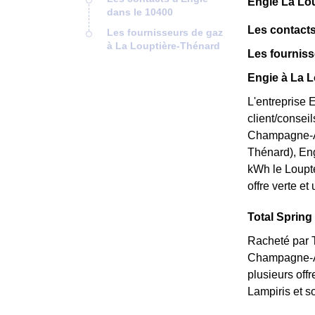
Engie La Lou
dans le 10400
Les contacts
Les fournisseurs de gaz
à La Louptière-Thénard
Les fourniss
Engie à La L
L'entreprise 
client/consei
Champagne-Ard
Thénard), Engi
kWh le Loupté
offre verte et
Total Spring 
Racheté par T
Champagne-Ar
plusieurs off
Lampiris et s