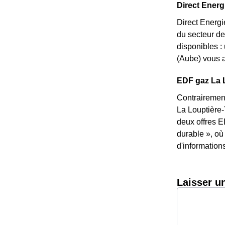
Direct Energi
Direct Energi
du secteur de
disponibles :
(Aube) vous a
EDF gaz La L
Contrairement
La Louptière-
deux offres E
durable », où
d'information
Laisser u