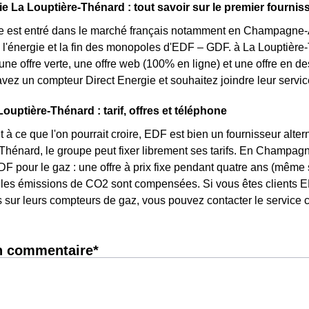
e La Louptière-Thénard : tout savoir sur le premier fourniss
e est entré dans le marché français notamment en Champagne-A
 l'énergie et la fin des monopoles d'EDF – GDF. à La Louptière-
 une offre verte, une offre web (100% en ligne) et une offre en d
vez un compteur Direct Energie et souhaitez joindre leur servi
ouptière-Thénard : tarif, offres et téléphone
 à ce que l'on pourrait croire, EDF est bien un fournisseur altern
Thénard, le groupe peut fixer librement ses tarifs. En Champagne
DF pour le gaz : une offre à prix fixe pendant quatre ans (même s
 les émissions de CO2 sont compensées. Si vous êtes clients E
s sur leurs compteurs de gaz, vous pouvez contacter le service c
n commentaire*