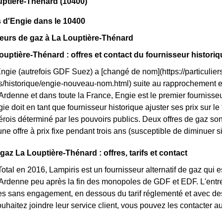
ptière-Thénard (10400)
 d'Engie dans le 10400
eurs de gaz à La Louptière-Thénard
ouptière-Thénard : offres et contact du fournisseur histori
Engie (autrefois GDF Suez) a [changé de nom](https://particuliers
ls/historique/engie-nouveau-nom.html) suite au rapprochement 
enne et dans toute la France, Engie est le premier fournisseur
e doit en tant que fournisseur historique ajuster ses prix sur le ta
rois déterminé par les pouvoirs publics. Deux offres de gaz so
 une offre à prix fixe pendant trois ans (susceptible de diminuer si
gaz La Louptière-Thénard : offres, tarifs et contact
otal en 2016, Lampiris est un fournisseur alternatif de gaz qui e
denne peu après la fin des monopoles de GDF et EDF. L'entrep
res sans engagement, en dessous du tarif réglementé et avec des 
ouhaitez joindre leur service client, vous pouvez les contacter a