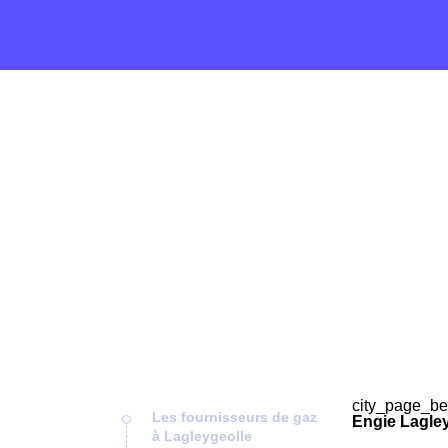
city_page_be
Les fournisseurs de gaz
Engie Lagley
à Lagleygeolle