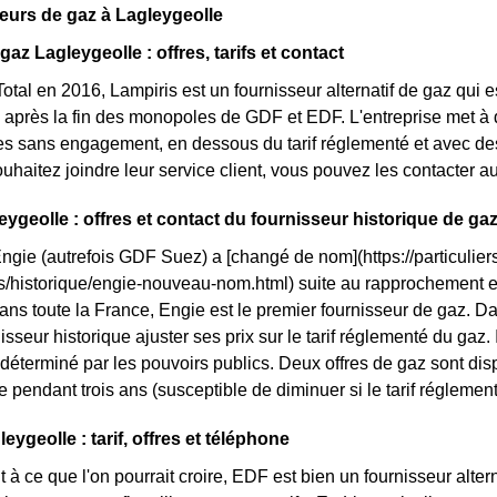
eurs de gaz à Lagleygeolle
gaz Lagleygeolle : offres, tarifs et contact
otal en 2016, Lampiris est un fournisseur alternatif de gaz qui e
après la fin des monopoles de GDF et EDF. L'entreprise met à 
res sans engagement, en dessous du tarif réglementé et avec des 
ouhaitez joindre leur service client, vous pouvez les contacter a
eygeolle : offres et contact du fournisseur historique de ga
Engie (autrefois GDF Suez) a [changé de nom](https://particuliers
ls/historique/engie-nouveau-nom.html) suite au rapprochement 
ans toute la France, Engie est le premier fournisseur de gaz. Dan
isseur historique ajuster ses prix sur le tarif réglementé du gaz. Il
déterminé par les pouvoirs publics. Deux offres de gaz sont disp
ixe pendant trois ans (susceptible de diminuer si le tarif réglemen
ygeolle : tarif, offres et téléphone
 à ce que l'on pourrait croire, EDF est bien un fournisseur altern