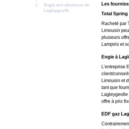
Les fourniss
Engie aux alentours de
Lagleygeolle
Total Spring 
Racheté par T
Limousin peu 
plusieurs off
Lampiris et s
Engie à Lagl
L'entreprise 
client/consei
Limousin et d
tant que fourn
Lagleygeolle 
offre à prix f
EDF gaz Lagle
Contrairement