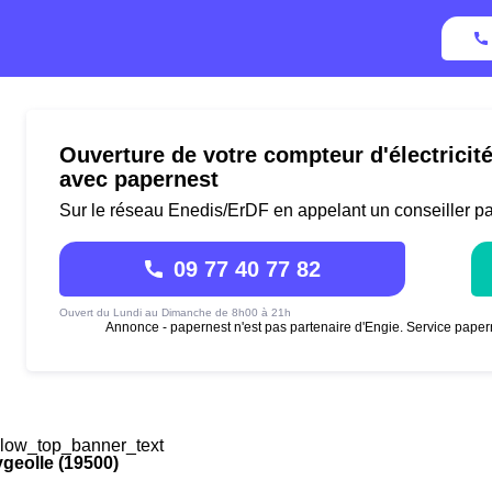
Ouverture de votre compteur d'électricit
avec papernest
Sur le réseau Enedis/ErDF en appelant un conseiller p
09 77 40 77 82
Ouvert du Lundi au Dimanche de 8h00 à 21h
Annonce - papernest n'est pas partenaire d'Engie. Service paper
low_top_banner_text
geolle (19500)