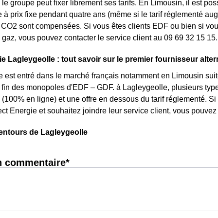
le groupe peut fixer librement ses tarifs. En Limousin, il est po
re à prix fixe pendant quatre ans (même si le tarif réglementé aug
CO2 sont compensées. Si vous êtes clients EDF ou bien si vous 
gaz, vous pouvez contacter le service client au 09 69 32 15 15.
e Lagleygeolle : tout savoir sur le premier fournisseur altern
e est entré dans le marché français notamment en Limousin suite
la fin des monopoles d'EDF – GDF. à Lagleygeolle, plusieurs types
 (100% en ligne) et une offre en dessous du tarif réglementé. S
ct Energie et souhaitez joindre leur service client, vous pouve
entours de Lagleygeolle
n commentaire*