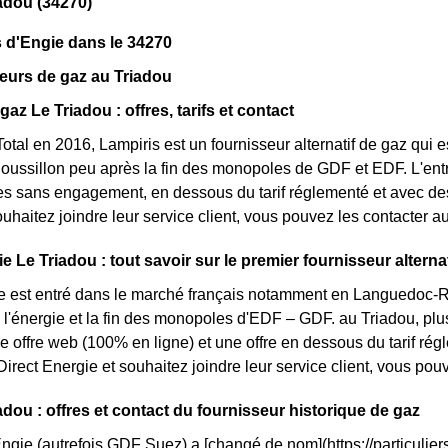
adou (34270)
 d'Engie dans le 34270
eurs de gaz au Triadou
gaz Le Triadou : offres, tarifs et contact
otal en 2016, Lampiris est un fournisseur alternatif de gaz qui e
ssillon peu après la fin des monopoles de GDF et EDF. L'entr
res sans engagement, en dessous du tarif réglementé et avec des 
ouhaitez joindre leur service client, vous pouvez les contacter a
e Le Triadou : tout savoir sur le premier fournisseur alternat
e est entré dans le marché français notamment en Languedoc-Rou
 l'énergie et la fin des monopoles d'EDF – GDF. au Triadou, plus
une offre web (100% en ligne) et une offre en dessous du tarif r
irect Energie et souhaitez joindre leur service client, vous po
adou : offres et contact du fournisseur historique de gaz
Engie (autrefois GDF Suez) a [changé de nom](https://particuliers