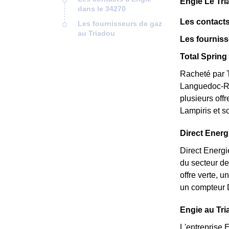
Engie Le Tri
dans le 34270
Les contacts
Les fournisseurs de gaz
au Triadou
Les fourniss
Total Spring 
Racheté par T
Languedoc-Rou
plusieurs off
Lampiris et s
Direct Energi
Direct Energi
du secteur de
offre verte, 
un compteur D
Engie au Tri
L'entreprise 