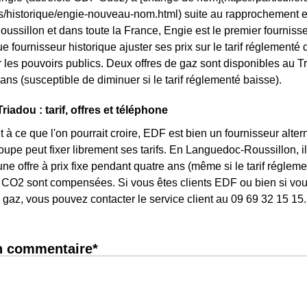
ls/historique/engie-nouveau-nom.html) suite au rapprochement 
ssillon et dans toute la France, Engie est le premier fournisse
ue fournisseur historique ajuster ses prix sur le tarif réglementé d
les pouvoirs publics. Deux offres de gaz sont disponibles au Tria
ans (susceptible de diminuer si le tarif réglementé baisse).
iadou : tarif, offres et téléphone
 à ce que l'on pourrait croire, EDF est bien un fournisseur altern
roupe peut fixer librement ses tarifs. En Languedoc-Roussillon, i
une offre à prix fixe pendant quatre ans (même si le tarif réglem
CO2 sont compensées. Si vous êtes clients EDF ou bien si vous 
gaz, vous pouvez contacter le service client au 09 69 32 15 15.
n commentaire*