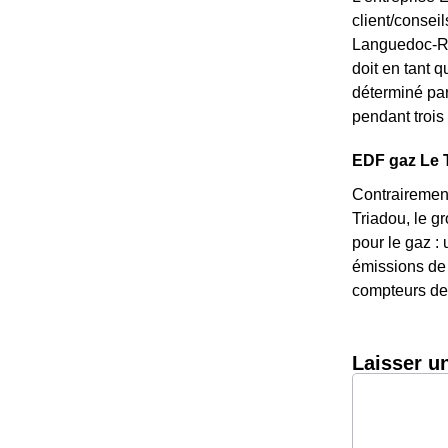
client/consei
Languedoc-Rou
doit en tant q
déterminé par 
pendant trois 
EDF gaz Le Tr
Contrairement
Triadou, le g
pour le gaz : 
émissions de 
compteurs de 
Laisser u