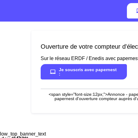
Ouverture de votre compteur d'élect
Sur le réseau ERDF / Enedis avec papernes
Je souscris avec papernest
:
<span style="font-size:12px;">Annonce - paper
papernest d'ouverture compteur auprès d'un
low_top_banner_text