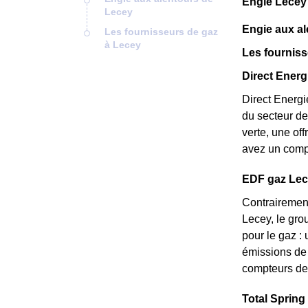
Engie Lecey
Lecey
Engie aux a
Les fournisseurs de gaz
à Lecey
Les fourniss
Direct Energi
Direct Energi
du secteur de
verte, une of
avez un compt
EDF gaz Lecey
Contrairement
Lecey, le gro
pour le gaz : 
émissions de 
compteurs de 
Total Spring 