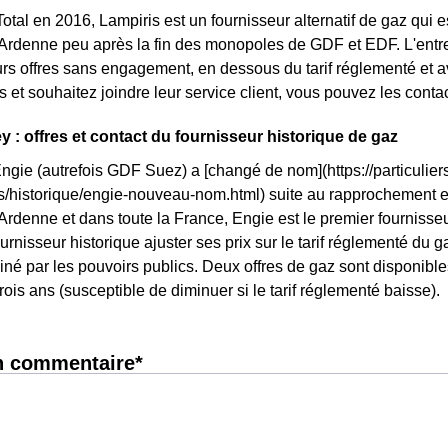
otal en 2016, Lampiris est un fournisseur alternatif de gaz qui e
denne peu après la fin des monopoles de GDF et EDF. L'entrep
rs offres sans engagement, en dessous du tarif réglementé et av
is et souhaitez joindre leur service client, vous pouvez les conta
y : offres et contact du fournisseur historique de gaz
Engie (autrefois GDF Suez) a [changé de nom](https://particuliers
ls/historique/engie-nouveau-nom.html) suite au rapprochement 
enne et dans toute la France, Engie est le premier fournisseur
urnisseur historique ajuster ses prix sur le tarif réglementé du gaz
né par les pouvoirs publics. Deux offres de gaz sont disponibles 
rois ans (susceptible de diminuer si le tarif réglementé baisse).
n commentaire*