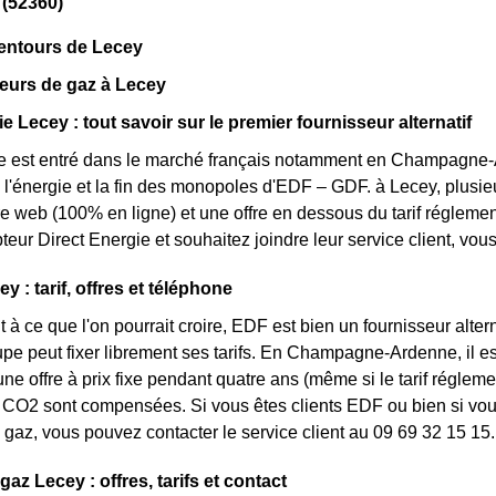
 (52360)
lentours de Lecey
eurs de gaz à Lecey
e Lecey : tout savoir sur le premier fournisseur alternatif
e est entré dans le marché français notamment en Champagne-A
 l'énergie et la fin des monopoles d'EDF – GDF. à Lecey, plusieur
fre web (100% en ligne) et une offre en dessous du tarif réglem
eur Direct Energie et souhaitez joindre leur service client, vo
 : tarif, offres et téléphone
 à ce que l'on pourrait croire, EDF est bien un fournisseur altern
upe peut fixer librement ses tarifs. En Champagne-Ardenne, il es
une offre à prix fixe pendant quatre ans (même si le tarif réglem
CO2 sont compensées. Si vous êtes clients EDF ou bien si vous 
gaz, vous pouvez contacter le service client au 09 69 32 15 15.
gaz Lecey : offres, tarifs et contact