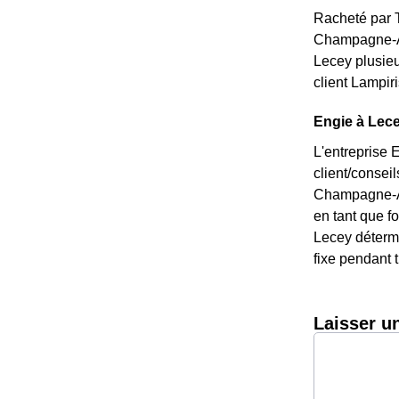
Racheté par T
Champagne-Ar
Lecey plusieu
client Lampir
Engie à Lece
L'entreprise 
client/consei
Champagne-Ard
en tant que fo
Lecey détermi
fixe pendant t
Laisser u