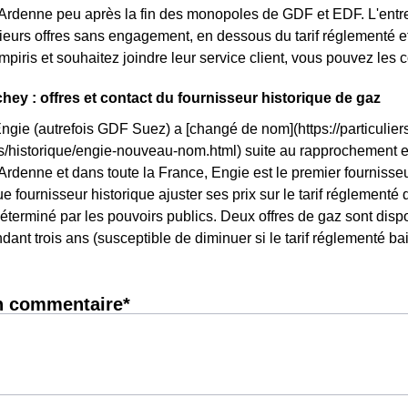
denne peu après la fin des monopoles de GDF et EDF. L'entrep
eurs offres sans engagement, en dessous du tarif réglementé et
ampiris et souhaitez joindre leur service client, vous pouvez les 
hey : offres et contact du fournisseur historique de gaz
Engie (autrefois GDF Suez) a [changé de nom](https://particuliers
ls/historique/engie-nouveau-nom.html) suite au rapprochement 
enne et dans toute la France, Engie est le premier fournisseur
ue fournisseur historique ajuster ses prix sur le tarif réglementé du
terminé par les pouvoirs publics. Deux offres de gaz sont dispon
ndant trois ans (susceptible de diminuer si le tarif réglementé ba
n commentaire*