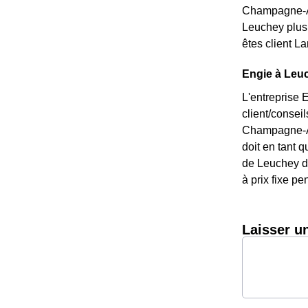
Champagne-Ar
Leuchey plusi
êtes client L
Engie à Leuc
L'entreprise 
client/consei
Champagne-Ard
doit en tant q
de Leuchey dé
à prix fixe pe
Laisser u