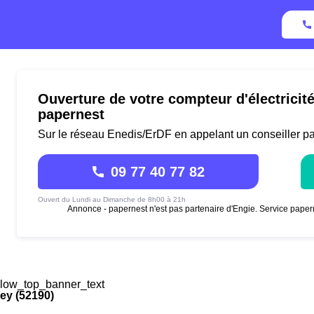
Ouverture de votre compteur d'électricit
papernest
Sur le réseau Enedis/ErDF en appelant un conseiller p
09 77 40 77 82
Ouvert du Lundi au Dimanche de 8h00 à 21h
Annonce - papernest n'est pas partenaire d'Engie. Service paper
low_top_banner_text
ey (52190)