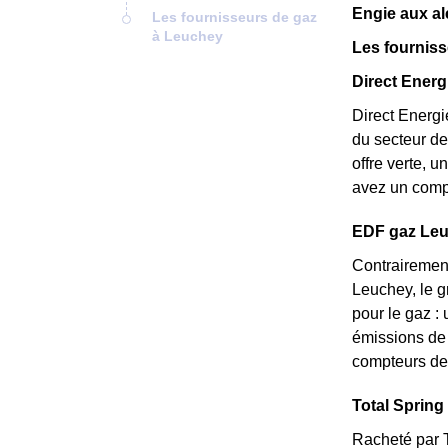
Engie aux a
Les fournisseurs de gaz
à Leuchey
Les fournis
Direct Energi
Direct Energi
du secteur de
offre verte, 
avez un compt
EDF gaz Leuc
Contrairement
Leuchey, le g
pour le gaz : 
émissions de 
compteurs de 
Total Spring 
Racheté par T