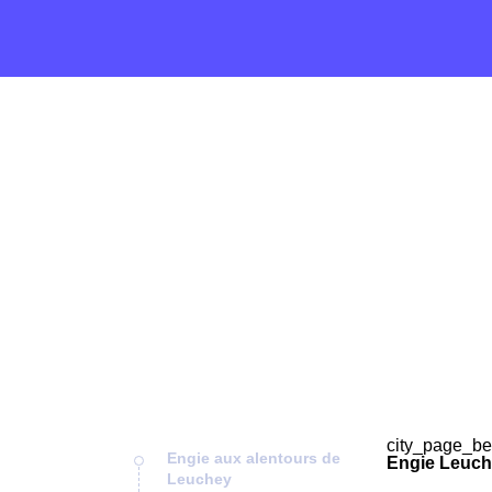
city_page_be
Engie aux alentours de
Engie Leuch
Leuchey