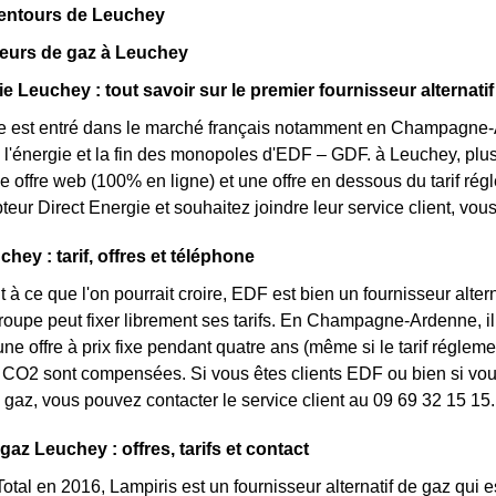
lentours de Leuchey
seurs de gaz à Leuchey
e Leuchey : tout savoir sur le premier fournisseur alternatif
e est entré dans le marché français notamment en Champagne-A
 l'énergie et la fin des monopoles d'EDF – GDF. à Leuchey, plusi
une offre web (100% en ligne) et une offre en dessous du tarif r
eur Direct Energie et souhaitez joindre leur service client, vo
hey : tarif, offres et téléphone
 à ce que l'on pourrait croire, EDF est bien un fournisseur altern
roupe peut fixer librement ses tarifs. En Champagne-Ardenne, il
une offre à prix fixe pendant quatre ans (même si le tarif réglem
CO2 sont compensées. Si vous êtes clients EDF ou bien si vous 
gaz, vous pouvez contacter le service client au 09 69 32 15 15.
gaz Leuchey : offres, tarifs et contact
otal en 2016, Lampiris est un fournisseur alternatif de gaz qui e