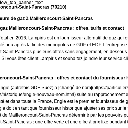
low_top_banner_text
roncourt-Saint-Pancras (70210)
eurs de gaz à Mailleroncourt-Saint-Pancras
gaz Mailleroncourt-Saint-Pancras : offres, tarifs et contact
otal en 2016, Lampiris est un fournisseur alternatif de gaz qui e
 peu après la fin des monopoles de GDF et EDF. L'entreprise m
t-Saint-Pancras plusieurs offres sans engagement, en dessous du
 Si vous êtes client Lampiris et souhaitez joindre leur service c
leroncourt-Saint-Pancras : offres et contact du fournisseur 
Engie (autrefois GDF Suez) a [changé de nom](https://particuliers
ls/historique/engie-nouveau-nom.html) suite au rapprochement 
 et dans toute la France, Engie est le premier fournisseur de ga
e doit en tant que fournisseur historique ajuster ses prix sur le ta
t de Mailleroncourt-Saint-Pancras déterminé par les pouvoirs pu
-Saint-Pancras : une offre verte et une offre à prix fixe pendant t