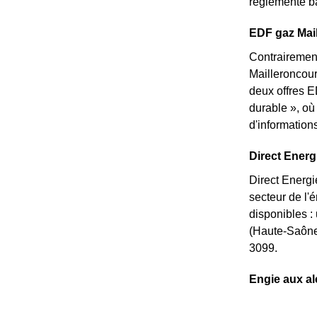
réglementé ba
EDF gaz Mail
Contrairement
Mailleroncour
deux offres E
durable », où
d'information
Direct Energi
Direct Energi
secteur de l'
disponibles :
(Haute-Saône)
3099.
Engie aux al