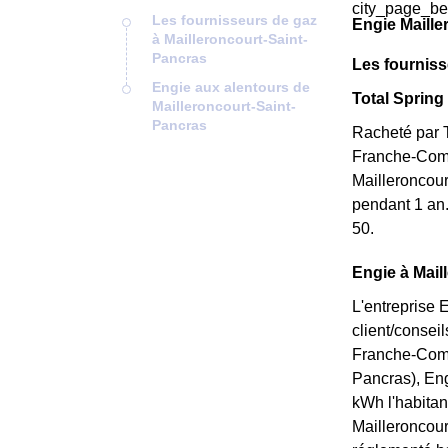
city_page_be
Les fournisseurs de gaz
Engie Maille
à Mailleroncourt-Saint-
Pancras
Les fourniss
Engie aux alentours de
Total Spring 
Mailleroncourt-Saint-
Pancras
Racheté par T
Franche-Comté
Mailleroncour
pendant 1 an.
50.
Engie à Mail
L'entreprise 
client/consei
Franche-Comté
Pancras), Engi
kWh l'habitan
Mailleroncourt