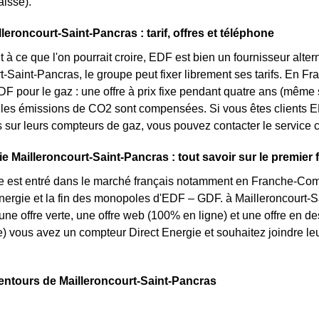
isse).
leroncourt-Saint-Pancras : tarif, offres et téléphone
 à ce que l'on pourrait croire, EDF est bien un fournisseur altern
t-Saint-Pancras, le groupe peut fixer librement ses tarifs. En Fr
DF pour le gaz : une offre à prix fixe pendant quatre ans (même s
 les émissions de CO2 sont compensées. Si vous êtes clients E
s sur leurs compteurs de gaz, vous pouvez contacter le service c
e Mailleroncourt-Saint-Pancras : tout savoir sur le premier f
e est entré dans le marché français notamment en Franche-Comté
énergie et la fin des monopoles d'EDF – GDF. à Mailleroncourt-Sa
 une offre verte, une offre web (100% en ligne) et une offre en d
 vous avez un compteur Direct Energie et souhaitez joindre leu
entours de Mailleroncourt-Saint-Pancras