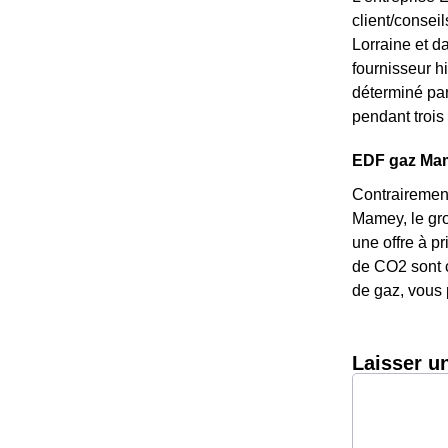
client/consei
Lorraine et d
fournisseur hi
déterminé par
pendant trois 
EDF gaz Mame
Contrairement
Mamey, le grou
une offre à p
de CO2 sont c
de gaz, vous 
Laisser u