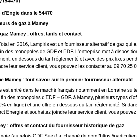
 (54470)
 d'Engie dans le 54470
seurs de gaz à Mamey
gaz Mamey : offres, tarifs et contact
otal en 2016, Lampiris est un fournisseur alternatif de gaz qui e
fin des monopoles de GDF et EDF. L'entreprise met à dispositio
nt, en dessous du tarif réglementé et avec des prix fixes penda
ndre leur service client, vous pouvez les contacter au 09 70 25 0
e Mamey : tout savoir sur le premier fournisseur alternatif
e est entré dans le marché français notamment en Lorraine suite
la fin des monopoles d'EDF – GDF. à Mamey, plusieurs types d'off
0% en ligne) et une offre en dessous du tarif réglementé. Si da
ct Energie et souhaitez joindre leur service client, vous pouve
y : offres et contact du fournisseur historique de gaz
Engie (autrefois GDF Suez) a [changé de nom](https://particuliers