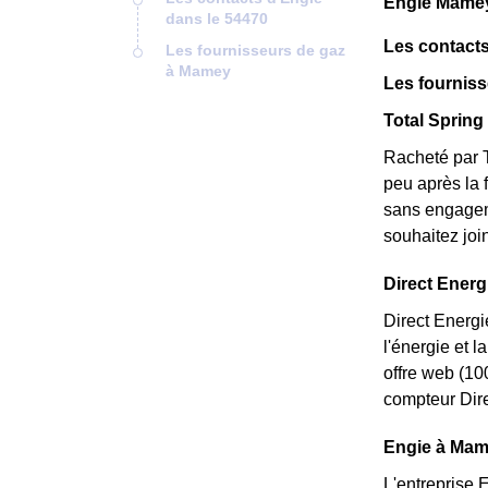
Engie Mamey
dans le 54470
Les contacts
Les fournisseurs de gaz
à Mamey
Les fournis
Total Spring 
Racheté par T
peu après la 
sans engageme
souhaitez joi
Direct Energi
Direct Energi
l'énergie et 
offre web (10
compteur Dire
Engie à Mame
L'entreprise 