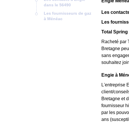
Engie Ménéa
dans le 56490
Les contacts
Les fournisseurs de gaz
à Ménéac
Les fournis
Total Spring 
Racheté par T
Bretagne peu 
sans engageme
souhaitez joi
Engie à Méné
L'entreprise 
client/consei
Bretagne et d
fournisseur hi
par les pouvoi
ans (susceptib