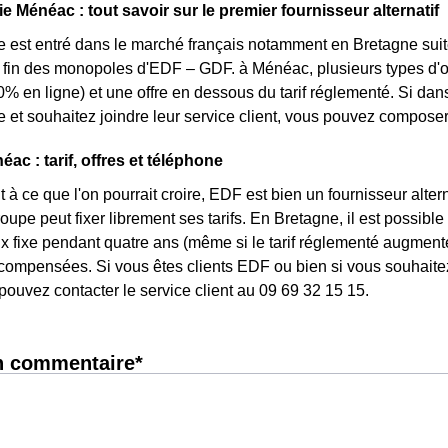
e Ménéac : tout savoir sur le premier fournisseur alternatif
e est entré dans le marché français notamment en Bretagne suite
la fin des monopoles d'EDF – GDF. à Ménéac, plusieurs types d'off
0% en ligne) et une offre en dessous du tarif réglementé. Si d
e et souhaitez joindre leur service client, vous pouvez composer
ac : tarif, offres et téléphone
 à ce que l'on pourrait croire, EDF est bien un fournisseur altern
upe peut fixer librement ses tarifs. En Bretagne, il est possible
rix fixe pendant quatre ans (même si le tarif réglementé augmente
ompensées. Si vous êtes clients EDF ou bien si vous souhaitez 
pouvez contacter le service client au 09 69 32 15 15.
n commentaire*