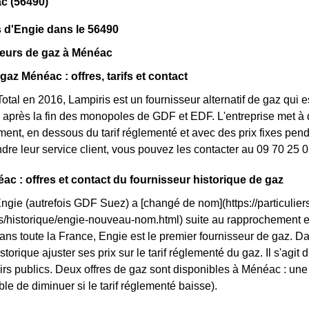
c (56490)
 d'Engie dans le 56490
seurs de gaz à Ménéac
gaz Ménéac : offres, tarifs et contact
otal en 2016, Lampiris est un fournisseur alternatif de gaz qui e
après la fin des monopoles de GDF et EDF. L'entreprise met à 
nt, en dessous du tarif réglementé et avec des prix fixes penda
ndre leur service client, vous pouvez les contacter au 09 70 25 0
ac : offres et contact du fournisseur historique de gaz
Engie (autrefois GDF Suez) a [changé de nom](https://particuliers
ls/historique/engie-nouveau-nom.html) suite au rapprochement 
ans toute la France, Engie est le premier fournisseur de gaz. Da
storique ajuster ses prix sur le tarif réglementé du gaz. Il s'agi
rs publics. Deux offres de gaz sont disponibles à Ménéac : une of
le de diminuer si le tarif réglementé baisse).