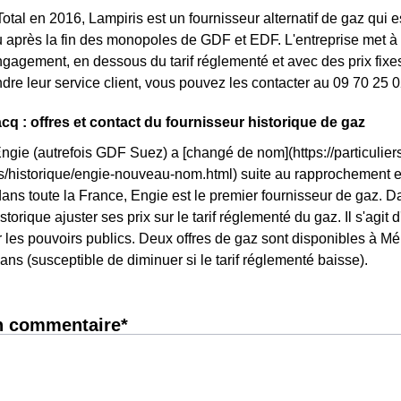
otal en 2016, Lampiris est un fournisseur alternatif de gaz qui e
 après la fin des monopoles de GDF et EDF. L'entreprise met à 
ngagement, en dessous du tarif réglementé et avec des prix fixes
ndre leur service client, vous pouvez les contacter au 09 70 25 0
cq : offres et contact du fournisseur historique de gaz
Engie (autrefois GDF Suez) a [changé de nom](https://particuliers
ls/historique/engie-nouveau-nom.html) suite au rapprochement 
dans toute la France, Engie est le premier fournisseur de gaz. Da
storique ajuster ses prix sur le tarif réglementé du gaz. Il s'agit 
les pouvoirs publics. Deux offres de gaz sont disponibles à Mérac
ans (susceptible de diminuer si le tarif réglementé baisse).
n commentaire*