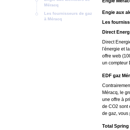
Engie Mérac
Méracq
Engie aux a
Les fournisseurs de gaz
à Méracq
Les fourniss
Direct Energi
Direct Energi
l'énergie et 
offre web (10
un compteur D
EDF gaz Mérac
Contrairement
Méracq, le gro
une offre à p
de CO2 sont c
de gaz, vous 
Total Spring 