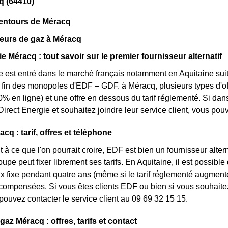
q (64410)
lentours de Méracq
eurs de gaz à Méracq
e Méracq : tout savoir sur le premier fournisseur alternatif
e est entré dans le marché français notamment en Aquitaine suit
la fin des monopoles d'EDF – GDF. à Méracq, plusieurs types d'off
0% en ligne) et une offre en dessous du tarif réglementé. Si da
irect Energie et souhaitez joindre leur service client, vous po
q : tarif, offres et téléphone
 à ce que l'on pourrait croire, EDF est bien un fournisseur altern
upe peut fixer librement ses tarifs. En Aquitaine, il est possible
rix fixe pendant quatre ans (même si le tarif réglementé augmente
ompensées. Si vous êtes clients EDF ou bien si vous souhaitez 
pouvez contacter le service client au 09 69 32 15 15.
gaz Méracq : offres, tarifs et contact