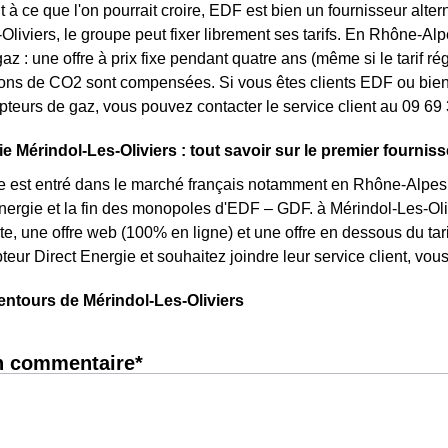
 à ce que l'on pourrait croire, EDF est bien un fournisseur altern
liviers, le groupe peut fixer librement ses tarifs. En Rhône-Alpe
az : une offre à prix fixe pendant quatre ans (même si le tarif r
ons de CO2 sont compensées. Si vous êtes clients EDF ou bien 
pteurs de gaz, vous pouvez contacter le service client au 09 69
e Mérindol-Les-Oliviers : tout savoir sur le premier fournisse
e est entré dans le marché français notamment en Rhône-Alpes s
énergie et la fin des monopoles d'EDF – GDF. à Mérindol-Les-Oliv
erte, une offre web (100% en ligne) et une offre en dessous du t
eur Direct Energie et souhaitez joindre leur service client, vo
entours de Mérindol-Les-Oliviers
n commentaire*