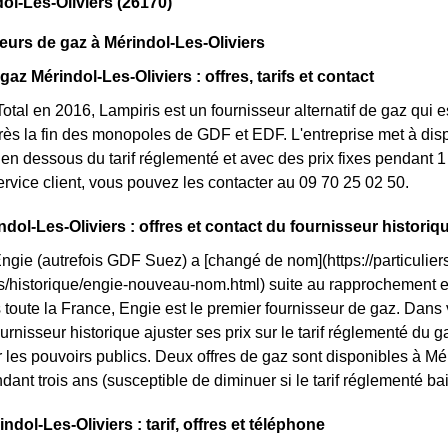
ol-Les-Oliviers (26170)
eurs de gaz à Mérindol-Les-Oliviers
gaz Mérindol-Les-Oliviers : offres, tarifs et contact
otal en 2016, Lampiris est un fournisseur alternatif de gaz qui e
ès la fin des monopoles de GDF et EDF. L'entreprise met à disp
n dessous du tarif réglementé et avec des prix fixes pendant 1 
service client, vous pouvez les contacter au 09 70 25 02 50.
ndol-Les-Oliviers : offres et contact du fournisseur historiq
Engie (autrefois GDF Suez) a [changé de nom](https://particuliers
ls/historique/engie-nouveau-nom.html) suite au rapprochement
 toute la France, Engie est le premier fournisseur de gaz. Dans v
urnisseur historique ajuster ses prix sur le tarif réglementé du gaz
 les pouvoirs publics. Deux offres de gaz sont disponibles à Méri
ndant trois ans (susceptible de diminuer si le tarif réglementé ba
dol-Les-Oliviers : tarif, offres et téléphone