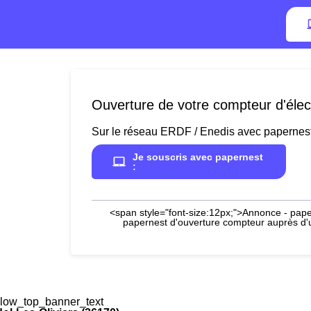
Ouverture de votre compteur d'élect
Sur le réseau ERDF / Enedis avec papernes
Je souscris avec papernest
:
<span style="font-size:12px;">Annonce - paper
papernest d'ouverture compteur auprès d'un
low_top_banner_text