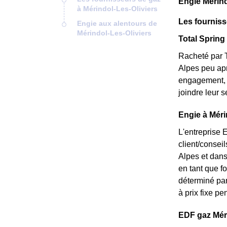
Engie Mérind
à Mérindol-Les-Oliviers
Les fourniss
Engie aux alentours de
Mérindol-Les-Oliviers
Total Spring 
Racheté par T
Alpes peu apr
engagement, e
joindre leur 
Engie à Méri
L'entreprise 
client/consei
Alpes et dans
en tant que fo
déterminé par
à prix fixe pe
EDF gaz Mérin