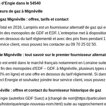
 d'Engie dans le 54540
eurs de gaz à Mignéville
gaz Mignéville : offres, tarifs et contact
otal en 2016, Lampiris est un fournisseur alternatif de gaz qui e
fin des monopoles de GDF et EDF. L'entreprise met à disposition
n dessous du tarif réglementé et avec des prix fixes pendant 1 
service client, vous pouvez les contacter au 09 70 25 02 50.
e Mignéville : tout savoir sur le premier fournisseur alternat
e est entré dans le marché français notamment en Lorraine suite
la fin des monopoles d'EDF – GDF. à Mignéville, plusieurs types d'
0% en ligne) et une offre en dessous du tarif réglementé. Si da
ct Energie et souhaitez joindre leur service client, vous pouve
ville : offres et contact du fournisseur historique de gaz
Engie (autrefois GDF Suez) a [changé de nom](https://particuliers
ls/historique/engie-nouveau-nom.html) suite au rapprochement 