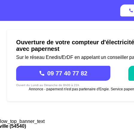
Ouverture de votre compteur d'électricit
avec papernest
Sur le réseau Enedis/ErDF en appelant un conseiller p
09 77 40 77 82
Ouvert du Lundi au Dimanche de 8h00 à 21h
Annonce - papernest n'est pas partenaire d'Engie. Service paper
low_top_banner_text
ille (54540)