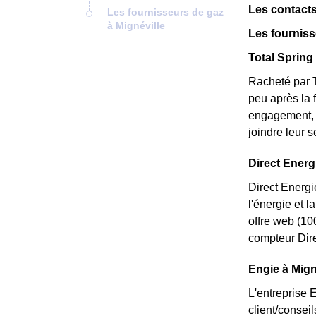
Les contacts
Les fournisseurs de gaz
à Mignéville
Les fourniss
Total Spring 
Racheté par T
peu après la 
engagement, e
joindre leur 
Direct Energi
Direct Energi
l'énergie et 
offre web (10
compteur Dire
Engie à Migné
L'entreprise 
client/consei