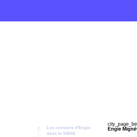
city_page_be
Les contacts d'Engie
Engie Mignév
dans le 54540