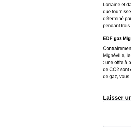
Lorraine et da
que fournisseu
déterminé par 
pendant trois 
EDF gaz Migné
Contrairement
Mignéville, le
: une offre à
de CO2 sont c
de gaz, vous 
Laisser u