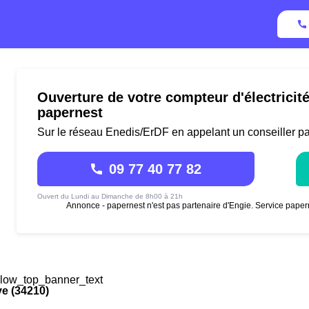
Ouverture de votre compteur d'électricit
papernest
Sur le réseau Enedis/ErDF en appelant un conseiller p
09 77 40 77 82
Ouvert du Lundi au Dimanche de 8h00 à 21h
Annonce - papernest n'est pas partenaire d'Engie. Service paper
low_top_banner_text
e (34210)