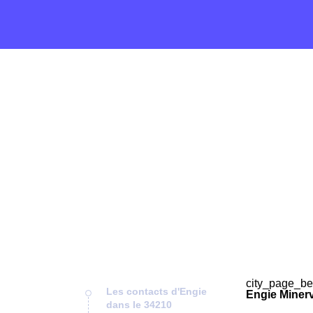
city_page_be
Les contacts d'Engie
Engie Minerv
dans le 34210