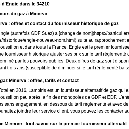
 d'Engie dans le 34210
eurs de gaz à Minerve
rve : offres et contact du fournisseur historique de gaz
Engie (autrefois GDF Suez) a [changé de nom](https://particuliers
ls/historique/engie-nouveau-nom.html) suite au rapprochement 
ssillon et dans toute la France, Engie est le premier fournisse
ue fournisseur historique ajuster ses prix sur le tarif réglementé du
erminé par les pouvoirs publics. Deux offres de gaz sont disponib
ant trois ans (susceptible de diminuer si le tarif réglementé bais
gaz Minerve : offres, tarifs et contact
otal en 2016, Lampiris est un fournisseur alternatif de gaz qui e
ssillon peu après la fin des monopoles de GDF et EDF. L'entr
res sans engagement, en dessous du tarif réglementé et avec des 
ouhaitez joindre leur service client, vous pouvez les contacter a
e Minerve : tout savoir sur le premier fournisseur alternatif