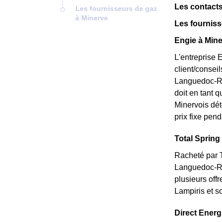
Les contacts
Les fournisseurs de gaz
à Minerve
Les fourniss
Engie à Mine
L'entreprise 
client/consei
Languedoc-Rou
doit en tant q
Minervois dét
prix fixe pend
Total Spring 
Racheté par T
Languedoc-Rou
plusieurs off
Lampiris et s
Direct Energi