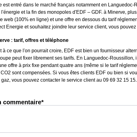
e est entré dans le marché français notamment en Languedoc-Rou
 l'énergie et la fin des monopoles d'EDF – GDF. à Minerve, plusie
fre web (100% en ligne) et une offre en dessous du tarif régleme
ct Energie et souhaitez joindre leur service client, vous pouve
ve : tarif, offres et téléphone
 à ce que l'on pourrait croire, EDF est bien un fournisseur altern
roupe peut fixer librement ses tarifs. En Languedoc-Roussillon, i
une offre à prix fixe pendant quatre ans (même si le tarif réglem
CO2 sont compensées. Si vous êtes clients EDF ou bien si vous 
gaz, vous pouvez contacter le service client au 09 69 32 15 15.
n commentaire*