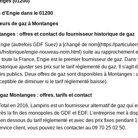
nges (01200)
 d'Engie dans le 01200
seurs de gaz à Montanges
anges : offres et contact du fournisseur historique de gaz
Engie (autrefois GDF Suez) a [changé de nom](https://particuliers
ls/historique/engie-nouveau-nom.html) suite au rapprochement
 toute la France, Engie est le premier fournisseur de gaz. Dans 
storique ajuster ses prix sur le tarif réglementé du gaz. Il s'agit
irs publics. Deux offres de gaz sont disponibles à Montanges : un
ceptible de diminuer si le tarif réglementé baisse).
gaz Montanges : offres, tarifs et contact
otal en 2016, Lampiris est un fournisseur alternatif de gaz qui e
ès la fin des monopoles de GDF et EDF. L'entreprise met à disp
n dessous du tarif réglementé et avec des prix fixes pendant 1 
service client, vous pouvez les contacter au 09 70 25 02 50.