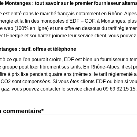
e Montanges : tout savoir sur le premier fournisseur alterna
e est entré dans le marché français notamment en Rhône-Alpes s
énergie et la fin des monopoles d'EDF – GDF. à Montanges, plusie
fre web (100% en ligne) et une offre en dessous du tarif régleme
ct Energie et souhaitez joindre leur service client, vous pouve
anges : tarif, offres et téléphone
 à ce que l'on pourrait croire, EDF est bien un fournisseur altern
 groupe peut fixer librement ses tarifs. En Rhône-Alpes, il est 
ffre à prix fixe pendant quatre ans (même si le tarif réglementé 
CO2 sont compensées. Si vous êtes clients EDF ou bien si vous 
gaz, vous pouvez contacter le service client au 09 69 32 15 15.
n commentaire*