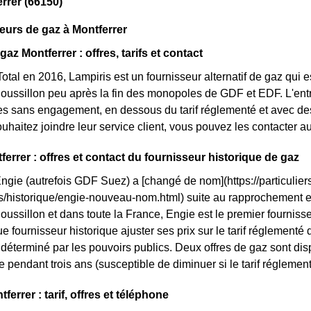
rrer (66150)
eurs de gaz à Montferrer
gaz Montferrer : offres, tarifs et contact
otal en 2016, Lampiris est un fournisseur alternatif de gaz qui e
ssillon peu après la fin des monopoles de GDF et EDF. L'entre
res sans engagement, en dessous du tarif réglementé et avec des 
ouhaitez joindre leur service client, vous pouvez les contacter a
ferrer : offres et contact du fournisseur historique de gaz
Engie (autrefois GDF Suez) a [changé de nom](https://particuliers
ls/historique/engie-nouveau-nom.html) suite au rapprochement 
ssillon et dans toute la France, Engie est le premier fournisseu
ue fournisseur historique ajuster ses prix sur le tarif réglementé du
 déterminé par les pouvoirs publics. Deux offres de gaz sont disp
ixe pendant trois ans (susceptible de diminuer si le tarif réglemen
errer : tarif, offres et téléphone