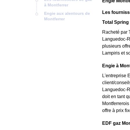
Engie Montfe
à Montferrer
Les fourniss
Engie aux alentours de
Montferrer
Total Spring 
Racheté par T
Languedoc-Rou
plusieurs off
Lampiris et s
Engie à Mont
L'entreprise 
client/consei
Languedoc-Rou
doit en tant q
Montferrerois
offre à prix f
EDF gaz Montf