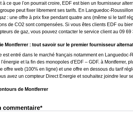
 à ce que l'on pourrait croire, EDF est bien un fournisseur altern
 groupe peut fixer librement ses tarifs. En Languedoc-Roussillon,
az : une offre à prix fixe pendant quatre ans (même si le tarif r
ons de CO2 sont compensées. Si vous êtes clients EDF ou bien 
pteurs de gaz, vous pouvez contacter le service client au 09 69
e Montferrer : tout savoir sur le premier fournisseur alternat
e est entré dans le marché français notamment en Languedoc-Rou
 l'énergie et la fin des monopoles d'EDF – GDF. à Montferrer, plu
une offre web (100% en ligne) et une offre en dessous du tarif r
ous avez un compteur Direct Energie et souhaitez joindre leur s
entours de Montferrer
n commentaire*