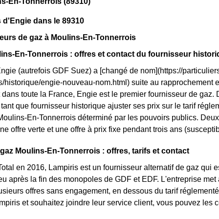
ns-En-Tonnerrois (89310)
 d'Engie dans le 89310
eurs de gaz à Moulins-En-Tonnerrois
ins-En-Tonnerrois : offres et contact du fournisseur histor
Engie (autrefois GDF Suez) a [changé de nom](https://particuliers
ls/historique/engie-nouveau-nom.html) suite au rapprochement 
dans toute la France, Engie est le premier fournisseur de gaz. 
tant que fournisseur historique ajuster ses prix sur le tarif réglem
 Moulins-En-Tonnerrois déterminé par les pouvoirs publics. Deux
ne offre verte et une offre à prix fixe pendant trois ans (suscepti
gaz Moulins-En-Tonnerrois : offres, tarifs et contact
otal en 2016, Lampiris est un fournisseur alternatif de gaz qui e
 après la fin des monopoles de GDF et EDF. L'entreprise met à
usieurs offres sans engagement, en dessous du tarif réglementé 
ampiris et souhaitez joindre leur service client, vous pouvez les 