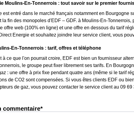
ie Moulins-En-Tonnerrois : tout savoir sur le premier fournis
e est entré dans le marché français notamment en Bourgogne sui
et la fin des monopoles d'EDF – GDF. à Moulins-En-Tonnerrois, pl
une offre web (100% en ligne) et une offre en dessous du tarif r
irect Energie et souhaitez joindre leur service client, vous po
ins-En-Tonnerrois : tarif, offres et téléphone
 à ce que l'on pourrait croire, EDF est bien un fournisseur altern
nnerrois, le groupe peut fixer librement ses tarifs. En Bourgogne,
az : une offre à prix fixe pendant quatre ans (même si le tarif r
ons de CO2 sont compensées. Si vous êtes clients EDF ou bien 
pteurs de gaz, vous pouvez contacter le service client au 09 69
n commentaire*