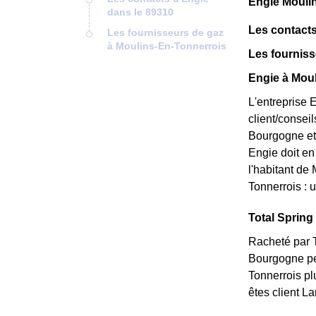
Engie Mouli
dans le 89310
Les contacts
Les fournisseurs de gaz
à Moulins-En-Tonnerrois
Les fourniss
Engie à Moul
L'entreprise 
client/consei
Bourgogne et 
Engie doit en 
l'habitant de
Tonnerrois : u
Total Spring 
Racheté par T
Bourgogne peu
Tonnerrois pl
êtes client L