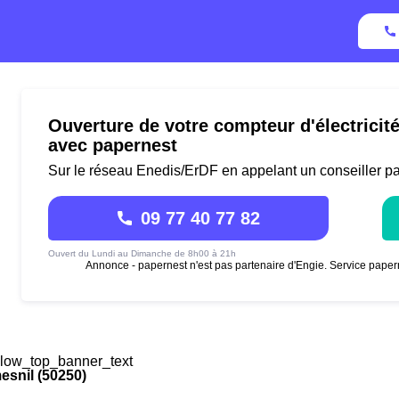
Ouverture de votre compteur d'électricit
avec papernest
Sur le réseau Enedis/ErDF en appelant un conseiller p
09 77 40 77 82
Ouvert du Lundi au Dimanche de 8h00 à 21h
Annonce - papernest n'est pas partenaire d'Engie. Service paper
low_top_banner_text
esnil (50250)