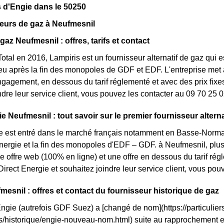
 d'Engie dans le 50250
eurs de gaz à Neufmesnil
gaz Neufmesnil : offres, tarifs et contact
otal en 2016, Lampiris est un fournisseur alternatif de gaz qui e
 après la fin des monopoles de GDF et EDF. L'entreprise met à
ngagement, en dessous du tarif réglementé et avec des prix fixes
ndre leur service client, vous pouvez les contacter au 09 70 25 0
e Neufmesnil : tout savoir sur le premier fournisseur alterna
e est entré dans le marché français notamment en Basse-Norman
énergie et la fin des monopoles d'EDF – GDF. à Neufmesnil, plusi
une offre web (100% en ligne) et une offre en dessous du tarif 
irect Energie et souhaitez joindre leur service client, vous po
mesnil : offres et contact du fournisseur historique de gaz
Engie (autrefois GDF Suez) a [changé de nom](https://particuliers
ls/historique/engie-nouveau-nom.html) suite au rapprochement 