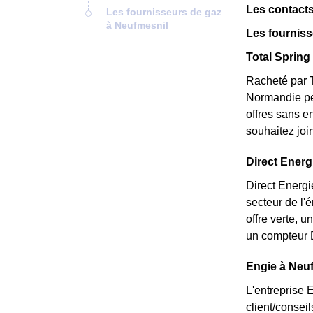
Les contacts
Les fournisseurs de gaz
à Neufmesnil
Les fourniss
Total Spring 
Racheté par T
Normandie peu
offres sans e
souhaitez joi
Direct Energi
Direct Energi
secteur de l'
offre verte, 
un compteur D
Engie à Neuf
L'entreprise 
client/consei