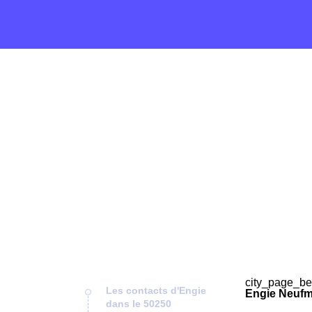
city_page_be
Les contacts d'Engie
Engie Neufm
dans le 50250