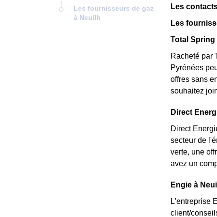
Les contacts
Les fournisseurs de gaz
à Neuilh
Les fourniss
Total Spring 
Racheté par T
Pyrénées peu 
offres sans e
souhaitez joi
Direct Energi
Direct Energi
secteur de l'
verte, une of
avez un compt
Engie à Neui
L'entreprise 
client/consei