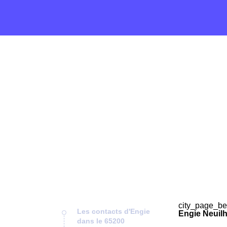
city_page_be
Les contacts d'Engie
Engie Neuilh
dans le 65200