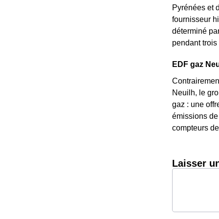
Pyrénées et d
fournisseur hi
déterminé par 
pendant trois 
EDF gaz Neuil
Contrairement
Neuilh, le gro
gaz : une off
émissions de 
compteurs de 
Laisser u