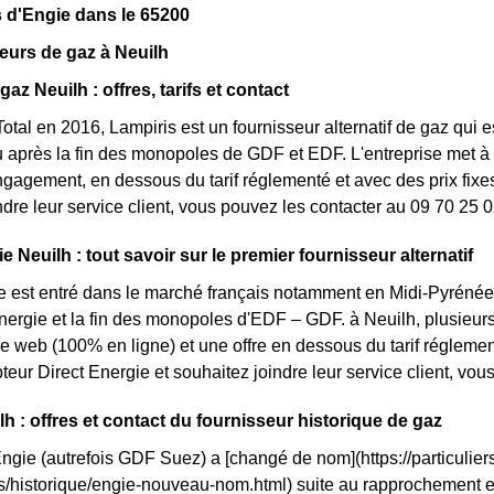
 d'Engie dans le 65200
eurs de gaz à Neuilh
gaz Neuilh : offres, tarifs et contact
otal en 2016, Lampiris est un fournisseur alternatif de gaz qui es
après la fin des monopoles de GDF et EDF. L'entreprise met à d
ngagement, en dessous du tarif réglementé et avec des prix fixes
ndre leur service client, vous pouvez les contacter au 09 70 25 0
e Neuilh : tout savoir sur le premier fournisseur alternatif
e est entré dans le marché français notamment en Midi-Pyrénées
énergie et la fin des monopoles d'EDF – GDF. à Neuilh, plusieurs 
fre web (100% en ligne) et une offre en dessous du tarif réglem
eur Direct Energie et souhaitez joindre leur service client, vo
lh : offres et contact du fournisseur historique de gaz
Engie (autrefois GDF Suez) a [changé de nom](https://particuliers
ls/historique/engie-nouveau-nom.html) suite au rapprochement 