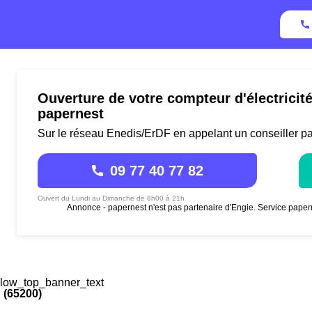
Ouverture de votre compteur d'électricit
papernest
Sur le réseau Enedis/ErDF en appelant un conseiller p
09 77 40 77 82
Ouvert du Lundi au Dimanche de 8h00 à 21h
Annonce - papernest n'est pas partenaire d'Engie. Service paper
low_top_banner_text
 (65200)