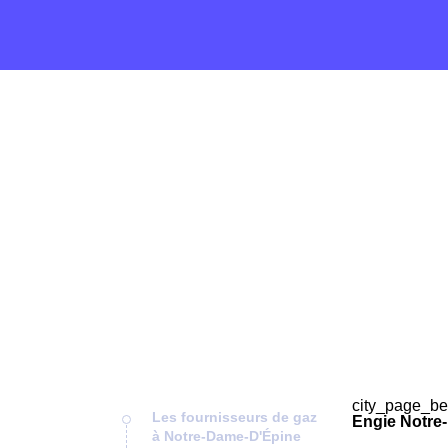
city_page_be
Les fournisseurs de gaz
Engie Notre
à Notre-Dame-D'Épine