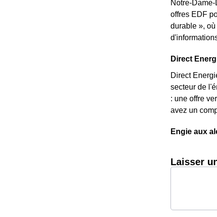
Notre-Dame-D'
offres EDF po
durable », où
d'information
Direct Energ
Direct Energi
secteur de l'
: une offre v
avez un compt
Engie aux a
Laisser u