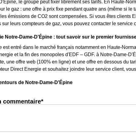
Épine, le groupe peut fixer librement ses tarifs. En Haute-Norma
ur le gaz : une offre à prix fixe pendant quatre ans (même si le 
 les émissions de CO2 sont compensées. Si vous êtes clients E
s sur leurs compteurs de gaz, vous pouvez contacter le service c
ie Notre-Dame-D'Épine : tout savoir sur le premier fournisseu
e est entré dans le marché français notamment en Haute-Norman
énergie et la fin des monopoles d'EDF – GDF. à Notre-Dame-D'Épi
erte, une offre web (100% en ligne) et une offre en dessous du ta
eur Direct Energie et souhaitez joindre leur service client, vo
lentours de Notre-Dame-D'Épine
n commentaire*