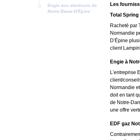
Les fournis
Engie aux alentours de
Notre-Dame-D'Épine
Total Spring 
Racheté par T
Normandie peu
D'Épine plusi
client Lampir
Engie à Notr
L'entreprise 
client/consei
Normandie et 
doit en tant q
de Notre-Dame
une offre vert
EDF gaz Notr
Contrairement