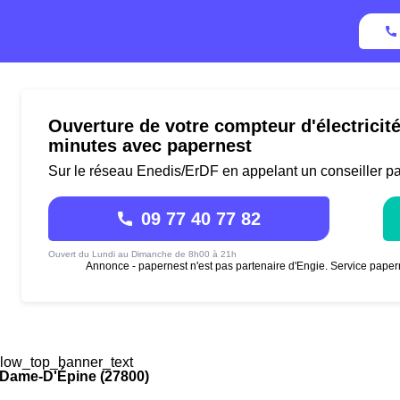
Ouverture de votre compteur d'électricit
minutes avec papernest
Sur le réseau Enedis/ErDF en appelant un conseiller p
09 77 40 77 82
Ouvert du Lundi au Dimanche de 8h00 à 21h
Annonce - papernest n'est pas partenaire d'Engie. Service paper
low_top_banner_text
-Dame-D'Épine (27800)