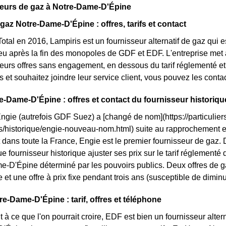
seurs de gaz à Notre-Dame-D'Épine
gaz Notre-Dame-D'Épine : offres, tarifs et contact
otal en 2016, Lampiris est un fournisseur alternatif de gaz qui e
 après la fin des monopoles de GDF et EDF. L'entreprise met 
eurs offres sans engagement, en dessous du tarif réglementé et 
is et souhaitez joindre leur service client, vous pouvez les conta
e-Dame-D'Épine : offres et contact du fournisseur historiqu
Engie (autrefois GDF Suez) a [changé de nom](https://particuliers
ls/historique/engie-nouveau-nom.html) suite au rapprochement 
dans toute la France, Engie est le premier fournisseur de gaz.
ue fournisseur historique ajuster ses prix sur le tarif réglementé du
-D'Épine déterminé par les pouvoirs publics. Deux offres de 
e et une offre à prix fixe pendant trois ans (susceptible de diminu
e-Dame-D'Épine : tarif, offres et téléphone
 à ce que l'on pourrait croire, EDF est bien un fournisseur altern