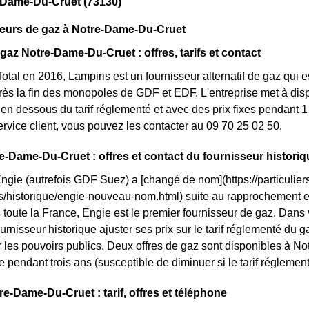
-Dame-Du-Cruet (73130)
seurs de gaz à Notre-Dame-Du-Cruet
 gaz Notre-Dame-Du-Cruet : offres, tarifs et contact
otal en 2016, Lampiris est un fournisseur alternatif de gaz qui e
ès la fin des monopoles de GDF et EDF. L'entreprise met à disp
n dessous du tarif réglementé et avec des prix fixes pendant 1 
service client, vous pouvez les contacter au 09 70 25 02 50.
e-Dame-Du-Cruet : offres et contact du fournisseur histori
Engie (autrefois GDF Suez) a [changé de nom](https://particuliers
ls/historique/engie-nouveau-nom.html) suite au rapprochement
 toute la France, Engie est le premier fournisseur de gaz. Dans 
urnisseur historique ajuster ses prix sur le tarif réglementé du gaz
 les pouvoirs publics. Deux offres de gaz sont disponibles à No
ixe pendant trois ans (susceptible de diminuer si le tarif réglemen
e-Dame-Du-Cruet : tarif, offres et téléphone