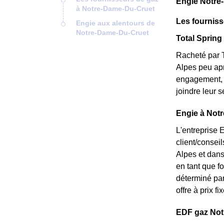
Engie Notre
à Notre-Dame-Du-Cruet
Les fournis
Engie aux alentours de
Notre-Dame-Du-Cruet
Total Spring
Racheté par T
Alpes peu apr
engagement, e
joindre leur 
Engie à Notr
L'entreprise 
client/consei
Alpes et dans
en tant que fo
déterminé par
offre à prix f
EDF gaz Notr