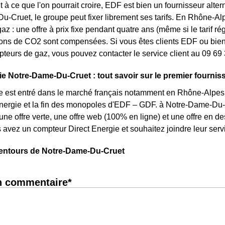
 à ce que l'on pourrait croire, EDF est bien un fournisseur altern
-Cruet, le groupe peut fixer librement ses tarifs. En Rhône-Alpes
az : une offre à prix fixe pendant quatre ans (même si le tarif r
ons de CO2 sont compensées. Si vous êtes clients EDF ou bien 
pteurs de gaz, vous pouvez contacter le service client au 09 69
ie Notre-Dame-Du-Cruet : tout savoir sur le premier fourniss
e est entré dans le marché français notamment en Rhône-Alpes s
énergie et la fin des monopoles d'EDF – GDF. à Notre-Dame-Du-Cr
 une offre verte, une offre web (100% en ligne) et une offre en d
 avez un compteur Direct Energie et souhaitez joindre leur ser
lentours de Notre-Dame-Du-Cruet
n commentaire*