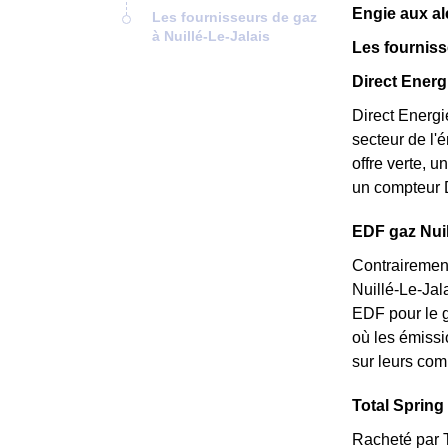
Engie aux al
Les fournisseurs de gaz
à Nuillé-Le-Jalais
Les fourniss
Direct Energi
Direct Energi
secteur de l'
offre verte, 
un compteur D
EDF gaz Nuill
Contrairement
Nuillé-Le-Jala
EDF pour le g
où les émissi
sur leurs com
Total Spring 
Racheté par T