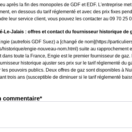
eu après la fin des monopoles de GDF et EDF. L'entreprise met à
nt, en dessous du tarif réglementé et avec des prix fixes penda
ndre leur service client, vous pouvez les contacter au 09 70 25 0
é-Le-Jalais : offres et contact du fournisseur historique de 
Engie (autrefois GDF Suez) a [changé de nom](https://particuliers
ls/historique/engie-nouveau-nom.html) suite au rapprochement 
t dans toute la France, Engie est le premier fournisseur de gaz. D
urnisseur historique ajuster ses prix sur le tarif réglementé du gaz
les pouvoirs publics. Deux offres de gaz sont disponibles à Nuill
ant trois ans (susceptible de diminuer si le tarif réglementé bais
n commentaire*