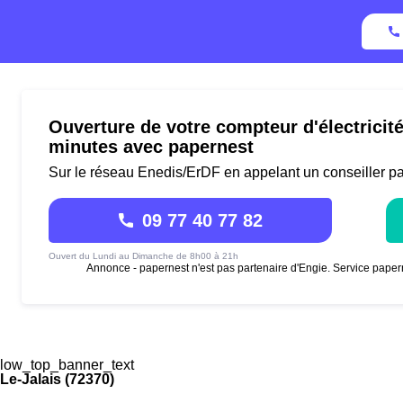
Ouverture de votre compteur d'électricité
minutes avec papernest
Sur le réseau Enedis/ErDF en appelant un conseiller p
09 77 40 77 82
Ouvert du Lundi au Dimanche de 8h00 à 21h
Annonce - papernest n'est pas partenaire d'Engie. Service paper
low_top_banner_text
-Le-Jalais (72370)