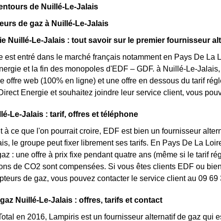
entours de Nuillé-Le-Jalais
eurs de gaz à Nuillé-Le-Jalais
e Nuillé-Le-Jalais : tout savoir sur le premier fournisseur alt
e est entré dans le marché français notamment en Pays De La Lo
énergie et la fin des monopoles d'EDF – GDF. à Nuillé-Le-Jalais, 
une offre web (100% en ligne) et une offre en dessous du tarif r
irect Energie et souhaitez joindre leur service client, vous po
é-Le-Jalais : tarif, offres et téléphone
 à ce que l'on pourrait croire, EDF est bien un fournisseur altern
is, le groupe peut fixer librement ses tarifs. En Pays De La Loire
az : une offre à prix fixe pendant quatre ans (même si le tarif r
ons de CO2 sont compensées. Si vous êtes clients EDF ou bien 
pteurs de gaz, vous pouvez contacter le service client au 09 69
gaz Nuillé-Le-Jalais : offres, tarifs et contact
otal en 2016, Lampiris est un fournisseur alternatif de gaz qui e