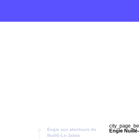
city_page_be
Engie aux alentours de
Engie Nuillé
Nuillé-Le-Jalais