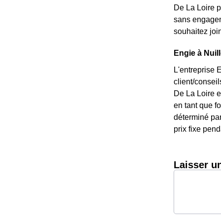
De La Loire p
sans engageme
souhaitez joi
Engie à Nuill
L'entreprise 
client/consei
De La Loire e
en tant que fo
déterminé par 
prix fixe pend
Laisser u