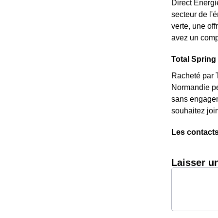
Direct Energi
secteur de l'
verte, une of
avez un compt
Total Spring 
Racheté par T
Normandie peu
sans engageme
souhaitez joi
Les contacts
Laisser u