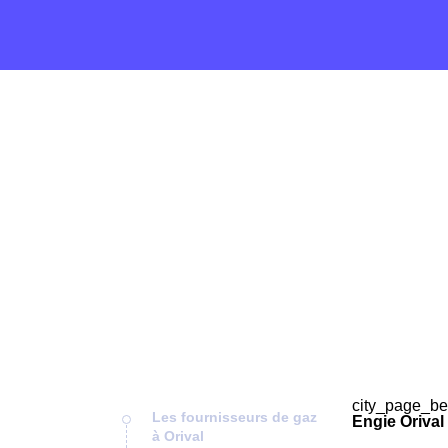
city_page_be
Les fournisseurs de gaz
Engie Orival
à Orival