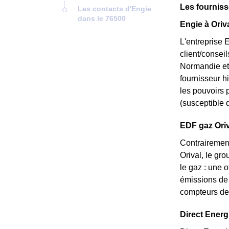
Les fourniss
Les contacts d'Engie
dans le 76500
Engie à Oriva
L'entreprise 
client/consei
Normandie et 
fournisseur hi
les pouvoirs p
(susceptible d
EDF gaz Oriva
Contrairement
Orival, le gr
le gaz : une o
émissions de 
compteurs de 
Direct Energi