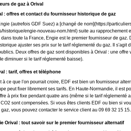
eurs de gaz à Orival
l : offres et contact du fournisseur historique de gaz
Engie (autrefois GDF Suez) a [changé de nom](https://particuliers
ls/historique/engie-nouveau-nom.html) suite au rapprochement 
dans toute la France, Engie est le premier fournisseur de gaz. Da
storique ajuster ses prix sur le tarif réglementé du gaz. Il s'agit 
ublics. Deux offres de gaz sont disponibles à Orival : une offre v
e diminuer si le tarif réglementé baisse).
l : tarif, offres et téléphone
 à ce que l'on pourrait croire, EDF est bien un fournisseur altern
oupe peut fixer librement ses tarifs. En Haute-Normandie, il est 
ffre à prix fixe pendant quatre ans (même si le tarif réglementé 
CO2 sont compensées. Si vous êtes clients EDF ou bien si vous 
gaz, vous pouvez contacter le service client au 09 69 32 15 15.
e Orival : tout savoir sur le premier fournisseur alternatif