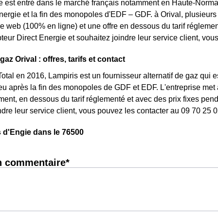
e est entré dans le marché français notamment en Haute-Norman
énergie et la fin des monopoles d'EDF – GDF. à Orival, plusieurs t
fre web (100% en ligne) et une offre en dessous du tarif réglem
eur Direct Energie et souhaitez joindre leur service client, vo
gaz Orival : offres, tarifs et contact
otal en 2016, Lampiris est un fournisseur alternatif de gaz qui e
 après la fin des monopoles de GDF et EDF. L'entreprise met à 
nt, en dessous du tarif réglementé et avec des prix fixes penda
ndre leur service client, vous pouvez les contacter au 09 70 25 0
 d'Engie dans le 76500
n commentaire*