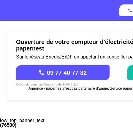
Ouverture de votre compteur d'électricit
papernest
Sur le réseau Enedis/ErDF en appelant un conseiller p
09 77 40 77 82
Ouvert du Lundi au Dimanche de 8h00 à 21h
Annonce - papernest n'est pas partenaire d'Engie. Service paper
low_top_banner_text
 (76500)