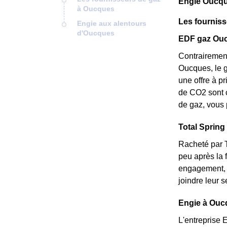
Engie Oucqu
à Oucques
Les fournis
Engie aux alentours
d'Oucques
EDF gaz Oucq
Contrairement
Oucques, le gr
une offre à p
de CO2 sont c
de gaz, vous 
Total Spring 
Racheté par T
peu après la 
engagement, e
joindre leur 
Engie à Oucq
L'entreprise 