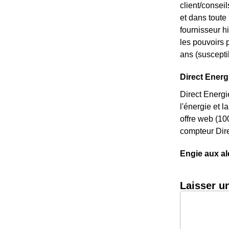
client/consei
et dans toute
fournisseur hi
les pouvoirs p
ans (susceptib
Direct Energi
Direct Energi
l'énergie et 
offre web (10
compteur Dire
Engie aux a
Laisser u