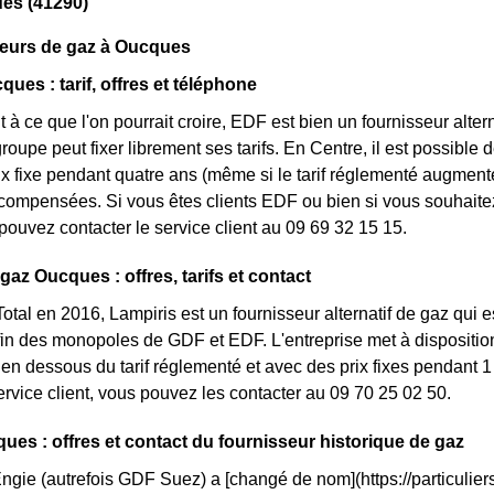
es (41290)
seurs de gaz à Oucques
ues : tarif, offres et téléphone
 à ce que l'on pourrait croire, EDF est bien un fournisseur altern
oupe peut fixer librement ses tarifs. En Centre, il est possible 
rix fixe pendant quatre ans (même si le tarif réglementé augmente
ompensées. Si vous êtes clients EDF ou bien si vous souhaitez 
pouvez contacter le service client au 09 69 32 15 15.
gaz Oucques : offres, tarifs et contact
otal en 2016, Lampiris est un fournisseur alternatif de gaz qui e
fin des monopoles de GDF et EDF. L'entreprise met à dispositio
n dessous du tarif réglementé et avec des prix fixes pendant 1 
service client, vous pouvez les contacter au 09 70 25 02 50.
ues : offres et contact du fournisseur historique de gaz
Engie (autrefois GDF Suez) a [changé de nom](https://particuliers