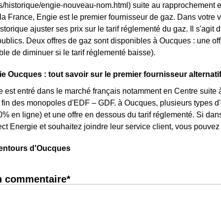
ls/historique/engie-nouveau-nom.html) suite au rapprochement 
 la France, Engie est le premier fournisseur de gaz. Dans votre v
storique ajuster ses prix sur le tarif réglementé du gaz. Il s'agit
ublics. Deux offres de gaz sont disponibles à Oucques : une offre
le de diminuer si le tarif réglementé baisse).
e Oucques : tout savoir sur le premier fournisseur alternati
e est entré dans le marché français notamment en Centre suite à
la fin des monopoles d'EDF – GDF. à Oucques, plusieurs types d'of
0% en ligne) et une offre en dessous du tarif réglementé. Si dan
ct Energie et souhaitez joindre leur service client, vous pouve
lentours d'Oucques
n commentaire*