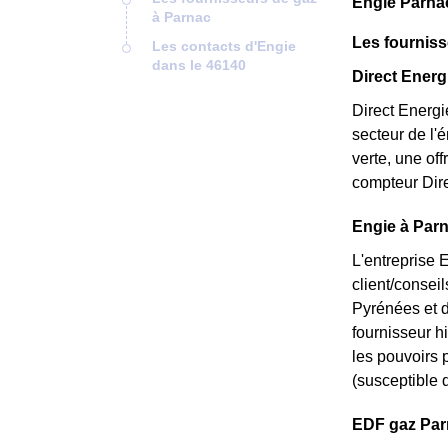
Engie Parna
à Parnac
Les fourniss
Les contacts d'Engie
dans le 46140
Direct Energi
Direct Energi
secteur de l'
verte, une of
compteur Dire
Engie à Parn
L'entreprise 
client/consei
Pyrénées et d
fournisseur hi
les pouvoirs p
(susceptible d
EDF gaz Parna