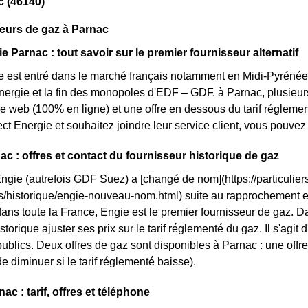
c (46140)
eurs de gaz à Parnac
e Parnac : tout savoir sur le premier fournisseur alternatif
e est entré dans le marché français notamment en Midi-Pyrénées
énergie et la fin des monopoles d'EDF – GDF. à Parnac, plusieurs 
fre web (100% en ligne) et une offre en dessous du tarif régleme
ct Energie et souhaitez joindre leur service client, vous pouve
ac : offres et contact du fournisseur historique de gaz
Engie (autrefois GDF Suez) a [changé de nom](https://particuliers
ls/historique/engie-nouveau-nom.html) suite au rapprochement 
ans toute la France, Engie est le premier fournisseur de gaz. Da
storique ajuster ses prix sur le tarif réglementé du gaz. Il s'agit
ublics. Deux offres de gaz sont disponibles à Parnac : une offre 
e diminuer si le tarif réglementé baisse).
c : tarif, offres et téléphone