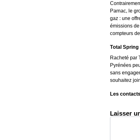
Contrairement
Parnac, le gro
gaz : une off
émissions de 
compteurs de 
Total Spring 
Racheté par T
Pyrénées peu 
sans engageme
souhaitez joi
Les contacts
Laisser u